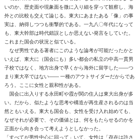
いのか、歴史面や現象面を微に入り細を穿って観察し、海
外との比較も交えて論じる。東大にあまたある「像」の事
実は、納得しつつも衝撃的である。一九八〇年代になって
も、東大幹部は時代錯誤としか思えない発言をしていた。
これまた国会の状況と似ている。
なぜ男性である著者にこのような論考が可能だったかと
いえば、東大に（国会にも）多い都会の私立の中高一貫男
子校ではなく、地方出身で早くから海外に留学した――つ
まり東大卒ではない―― 一種のアウトサイダーだからであ
ろう。ここに女性と親和性がある。
国会に出入りする永田町や霞が関の住人は東大出身が多
い。だから、似たような思考や構造が再生産されるのは当
然ともいえる。東大も国会も、女性を受け入れ始めても、
なぜそれが必要で、その価値とは、何をもたらせるのかを
正面から向き合って考えようとしなかった。
「すべてが男性中心に回って」いて、女性は「存在は許さ