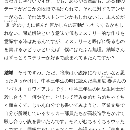
るわけじゃないですか。でも、あらゆる物語も、ある種の
テーマがどこかの段階で掲げられて、それに対するアンサ
ーがある。それはラストシーンかもしれないし、主人公が
しゅんじゅん
逡巡
のすえに選んだ何かしらの言動だったりするかもし
れない。課題解決という意味で僕もミステリー的な作りを
意識する時はあるんですが、ミステリーと呼ばれ得るもの
を書けるかどうかといえば、僕にはたぶん無理。結城さん
はずっとミステリーが好きで読まれてきたんですか？
結城
そうですね。ただ、将来は小説家になりたいなと思
こうしゅん
ったきっかけは、中学三年生の時に読んだ高見
広春
さんの
『バトル・ロワイアル』です。中学三年生の同級生同士が
殺し合う？ 何やそれ、と思って読み始めたらめちゃくち
ゃ面白くて。じゃあ自分でも書いてみようと、卒業文集で
自分が所属しているサッカー部員たちが高校進学をかけて
殺し合う小説を書いたんです。それがむちゃくちゃウケた
んですよ。同級生だけじゃなくて、保護者からも「家事を