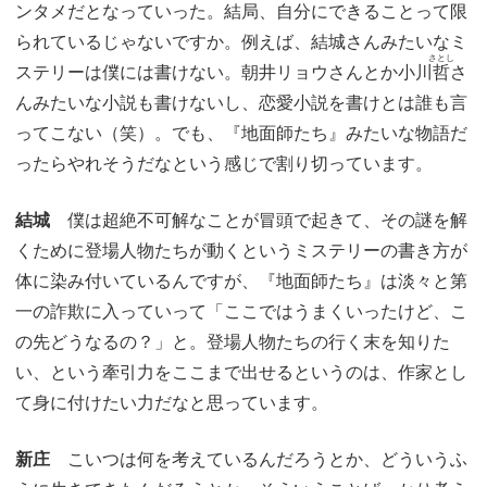
ンタメだとなっていった。結局、自分にできることって限
られているじゃないですか。例えば、結城さんみたいなミ
さとし
ステリーは僕には書けない。朝井リョウさんとか小川
哲
さ
んみたいな小説も書けないし、恋愛小説を書けとは誰も言
ってこない（笑）。でも、『地面師たち』みたいな物語だ
ったらやれそうだなという感じで割り切っています。
結城
僕は超絶不可解なことが冒頭で起きて、その謎を解
くために登場人物たちが動くというミステリーの書き方が
体に染み付いているんですが、『地面師たち』は淡々と第
一の詐欺に入っていって「ここではうまくいったけど、こ
の先どうなるの？」と。登場人物たちの行く末を知りた
い、という牽引力をここまで出せるというのは、作家とし
て身に付けたい力だなと思っています。
新庄
こいつは何を考えているんだろうとか、どういうふ