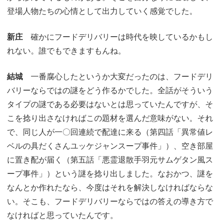
登場人物たちの心情として出力していく感覚でした。
新庄
確かにフードデリバリーは時代を映しているかもし
れない。誰でもできますもんね。
結城
一番腐心したというか大変だったのは、フードデリ
バリーならではの謎をどう作るかでした。全話がそういう
タイプの謎である必要はないとは思っていたんですが、そ
こを捻り出さなければこの題材を選んだ意味がない。それ
で、同じ人が一〇回連続で配達に来る（第四話「異常値レ
ベルの具だくさんユッケジャンスープ事件」）、空き部屋
に置き配が届く（第五話「悪霊退散手羽元サムゲタン風ス
ープ事件」）という謎を捻り出しました。なおかつ、謎を
なんとか作れたなら、今度はそれを解決しなければならな
い。そこも、フードデリバリーならではの答えの導き方で
なければと思っていたんです。