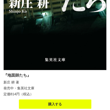
『地面師たち』
新庄 耕 著
発売中・集英社文庫
定価814円（税込）
購入する