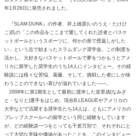
年1月26日に発売されました。
『SLAM DUNK』の作者、井上雄彦(いのうえ・たけひ
こ)氏の「この作品をここまで愛してくれた読者とバスケ
ットボールというスポーツに、何かの形で恩返しがした
い」という志で始まったスラムダンク奨学金。この制度を
活かし、大好きなバスケットボールで夢をつかもうとアメ
リカに留学した奨学生のうち14人にインタビュー。その経
験談には様々な苦悩、葛藤、そして、挑戦した者にしか味
わうことのできない喜びが溢れていました――。
2008年に第1期生として最初に渡米した並里成(なみざ
と・なりと)選手をはじめ、現在B.LEAGUEやアメリカの
大学などで活躍する奨学生たち14人は、ともにアメリカの
プレップスクールへの留学という同じ経験をしています
が、どの経験談一つをとっても千差万別で、それぞれにと
って大切な意味や価値があったことを、このインタビュー