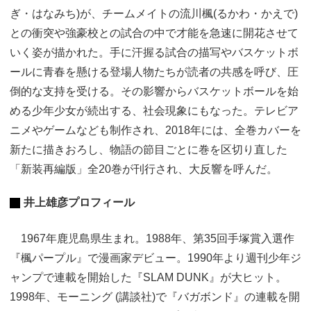
ぎ・はなみち)が、チームメイトの流川楓(るかわ・かえで)
との衝突や強豪校との試合の中で才能を急速に開花させて
いく姿が描かれた。手に汗握る試合の描写やバスケットボ
ールに青春を懸ける登場人物たちが読者の共感を呼び、圧
倒的な支持を受ける。その影響からバスケットボールを始
める少年少女が続出する、社会現象にもなった。テレビア
ニメやゲームなども制作され、2018年には、全巻カバーを
新たに描きおろし、物語の節目ごとに巻を区切り直した
「新装再編版」全20巻が刊行され、大反響を呼んだ。
井上雄彦プロフィール
1967年鹿児島県生まれ。1988年、第35回手塚賞入選作
『楓パープル』で漫画家デビュー。1990年より週刊少年ジ
ャンプで連載を開始した『SLAM DUNK』が大ヒット。
1998年、モーニング (講談社)で『バガボンド』の連載を開