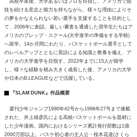
高校卒業後、大学あるいはプロを目指し、アメリカで競
技を続ける意志と能力を持ちながら、様々な理由によりそ
の夢をかなえられない若い選手を支援することを目的とし
て、2006年に創設。厳しい審査を通過した奨学生たちはア
メリカのプレップ・スクール(大学進学の準備をする学校)
へ留学。14か月間にわたり、バスケットボール選手として
のレベルアップとともに英語による知識と教養を備え、ア
メリカの大学進学を目指す。2022年までに15人が留学
し、様々な経験を積み大きく成長した後、アメリカの大学
や日本のB.LEAGUEなどで活躍している。
『SLAM DUNK』作品概要
週刊少年ジャンプ1990年42号から1996年27号まで連載
された、井上雄彦氏による高校バスケットボールを題材に
した少年漫画。国内におけるシリーズ累計発行部数は1億
2000万部以上。バスケ初心者の主人公・桜木花道(さくら