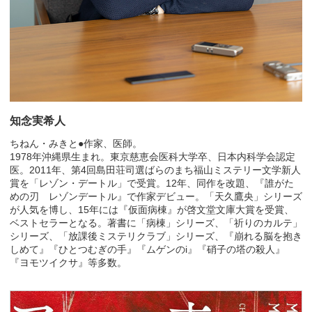
知念実希人
ちねん・みきと●作家、医師。
1978年沖縄県生まれ。東京慈恵会医科大学卒、日本内科学会認定
医。2011年、第4回島田荘司選ばらのまち福山ミステリー文学新人
賞を「レゾン・デートル」で受賞。12年、同作を改題、『誰がた
めの刃 レゾンデートル』で作家デビュー。「天久鷹央」シリーズ
が人気を博し、15年には『仮面病棟』が啓文堂文庫大賞を受賞、
ベストセラーとなる。著書に「病棟」シリーズ、「祈りのカルテ」
シリーズ、「放課後ミステリクラブ」シリーズ、『崩れる脳を抱き
しめて』『ひとつむぎの手』『ムゲンのi』『硝子の塔の殺人』
『ヨモツイクサ』等多数。