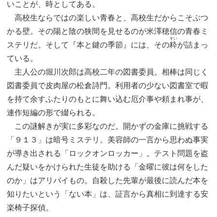
いことが、時としてある。
高校生ならではの楽しい青春と、高校生だからこそぶつ
かる壁。その陽と陰の狭間を見せるのが米澤穂信の青春ミ
すい
ステリだ。そして『本と鍵の季節』には、その
粋
が詰まっ
ている。
主人公の堀川次郎は高校二年の図書委員。相棒は同じく
図書委員で皮肉屋の松倉詩門。利用者の少ない図書室で暇
を持て余すふたりのもとに舞い込む厄介事や頼まれ事が、
連作短編の形で綴られる。
この謎解きが実に多彩なのだ。開かずの金庫に挑戦する
「９１３」は暗号ミステリ。美容師の一言から思わぬ事実
が導き出される「ロックオンロッカー」。テスト問題を盗
んだ疑いをかけられた生徒を助ける「金曜に彼は何をした
のか」はアリバイもの。自殺した先輩が最後に読んだ本を
知りたいという「ない本」は、証言から真相に到達する安
楽椅子探偵。