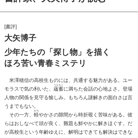
[書評]
大矢博子
少年たちの「探し物」を描く
ほろ苦い青春ミステリ
米澤穂信の高校生ものには、共通する魅力がある。ユー
うんちく
モラスで気の利いた、
蘊蓄
に満ちた会話の心地よさ。登場
人物の関係を見守る愉しみ。もちろん謎解きの面白さは言
うまでもない。
かろ
その一方、
軽
やかさの隙間から時折覗く苦味がある。彼
らはおしなべて頭が良く、難題も鮮やかに解きほぐす。だ
が高校生という年齢ゆえに、解明はできても解決はできな