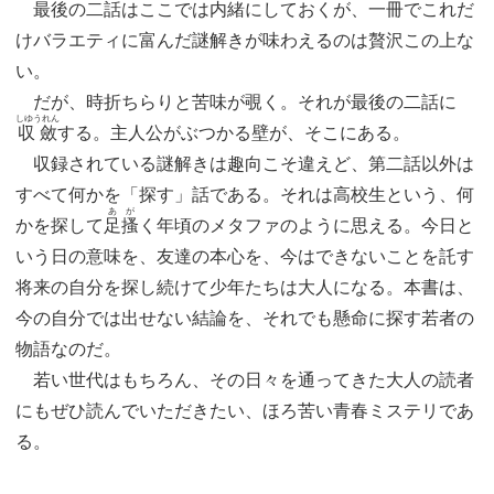
最後の二話はここでは内緒にしておくが、一冊でこれだ
けバラエティに富んだ謎解きが味わえるのは贅沢この上な
い。
だが、時折ちらりと苦味が覗く。それが最後の二話に
しゆうれん
収斂
する。主人公がぶつかる壁が、そこにある。
収録されている謎解きは趣向こそ違えど、第二話以外は
すべて何かを「探す」話である。それは高校生という、何
あが
かを探して
足搔
く年頃のメタファのように思える。今日と
いう日の意味を、友達の本心を、今はできないことを託す
将来の自分を探し続けて少年たちは大人になる。本書は、
今の自分では出せない結論を、それでも懸命に探す若者の
物語なのだ。
若い世代はもちろん、その日々を通ってきた大人の読者
にもぜひ読んでいただきたい、ほろ苦い青春ミステリであ
る。