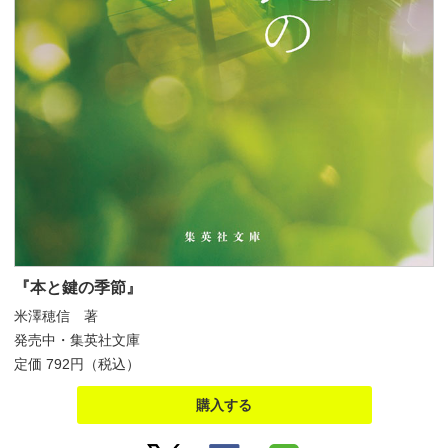
『本と鍵の季節』
米澤穂信 著
発売中・集英社文庫
定価 792円（税込）
購入する