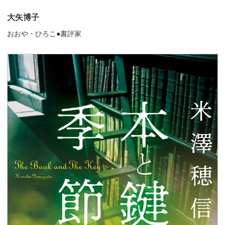
大矢博子
おおや・ひろこ●書評家