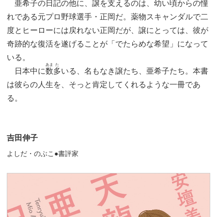
亜希子の日記の他に、譲を支えるのは、幼い頃からの憧
れである元プロ野球選手・正岡だ。薬物スキャンダルで二
度とヒーローには戻れない正岡だが、譲にとっては、彼が
奇跡的な復活を遂げることが「でたらめな希望」になって
いる。
あま
た
日本中に
数
多
いる、名もなき譲たち、亜希子たち。本書
は彼らの人生を、そっと肯定してくれるような一冊であ
る。
吉田伸子
よしだ・のぶこ●書評家