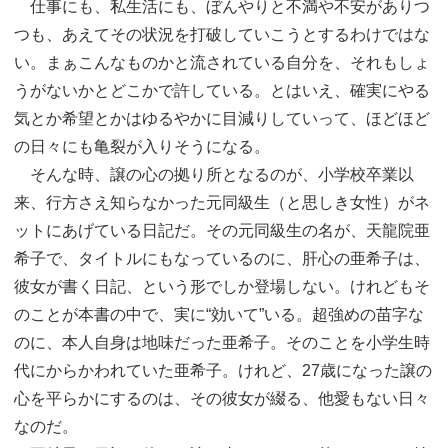
仕事にも、私生活にも、ぼんやりと不満や不安がありつ
つも、あえてその状況を打破していこうとするわけではな
い。まぁこんなものかと流されている自分を、それもしょ
うがないかとどこかで許している。とはいえ、確実にやる
気とか希望とかはゆるやかに目減りしていって、ほどほど
の日々にも亀裂が入りそうになる。
そんな時、譲の心の拠り所となるのが、小学校卒業以
来、行方さえ知らなかった元同級生（と思しき女性）がネ
ットにあげている日記だ。その元同級生の名が、天龍院亜
希子で、タイトルにもなっているのに、肝心の亜希子は、
彼女が書く日記、という形でしか登場しない。けれどもそ
のことが本書の中で、実に“効いて”いる。超強めの苗字な
のに、本人自身は地味だった亜希子。そのことを小学生時
代にからかわれていた亜希子。けれど、27歳になった譲の
心を平らかにするのは、その彼女が綴る、他愛もない日々
なのだ。