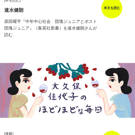
[本を読む]
本文を読む
速水健朗
原田曜平『中年中心社会 団塊ジュニアとポスト
団塊ジュニア』（集英社新書）を速水健朗さんが
読む
[連載]