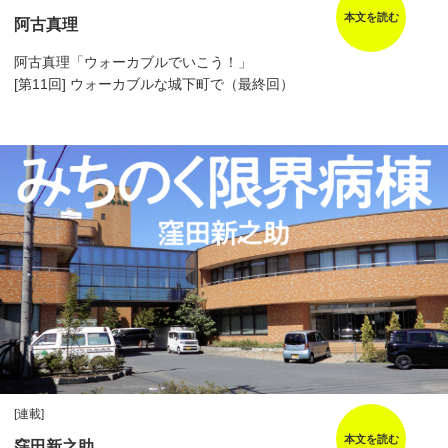
本文を読む
阿古真理
阿古真理「ウォーカブルでいこう！」
[第11回] ウォーカブルな城下町で（最終回）
[連載]
本文を読む
窪田新之助