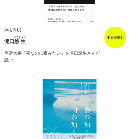
[本を読む]
本文を読む
ゆうしょう
滝口
悠生
岡野大嗣『夜なのに夜みたい』を滝口悠生さんが
読む