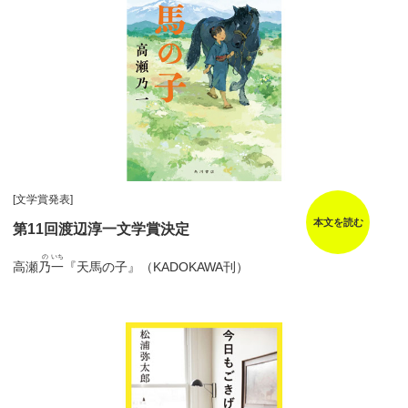
[文学賞発表]
本文を読む
第11回渡辺淳一文学賞決定
の
いち
高瀬
乃
一
『天馬の子』（KADOKAWA刊）