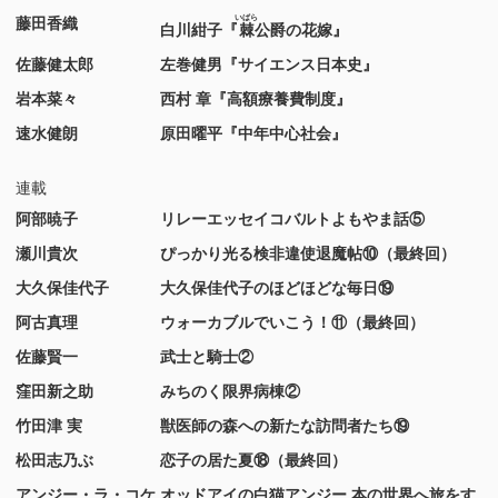
いばら
藤田香織
白川紺子『
棘
公爵の花嫁』
佐藤健太郎
左巻健男『サイエンス日本史』
岩本菜々
西村 章『高額療養費制度』
速水健朗
原田曜平『中年中心社会』
連載
阿部暁子
リレーエッセイコバルトよもやま話⑤
瀬川貴次
ぴっかり光る検非違使退魔帖⑩（最終回）
大久保佳代子
大久保佳代子のほどほどな毎日⑲
阿古真理
ウォーカブルでいこう！⑪（最終回）
佐藤賢一
武士と騎士②
窪田新之助
みちのく限界病棟②
竹田津 実
獣医師の森への新たな訪問者たち⑲
松田志乃ぶ
恋子の居た夏⑱（最終回）
アンジー・ラ・コケ
オッドアイの白猫アンジー 本の世界へ旅をす