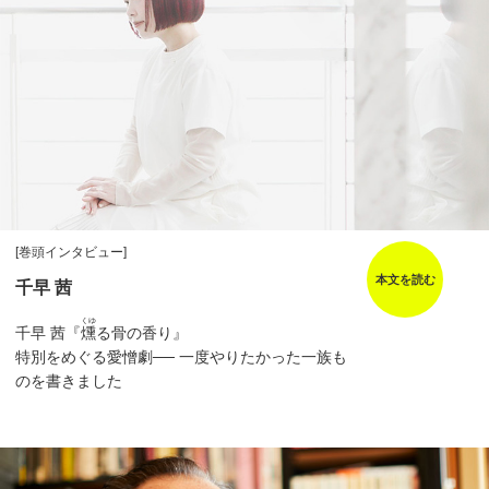
[巻頭インタビュー]
本文を読む
千早 茜
くゆ
千早 茜『
燻
る骨の香り』
特別をめぐる愛憎劇── 一度やりたかった一族も
のを書きました