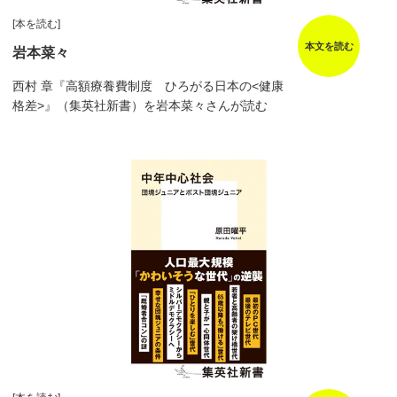
[本を読む]
本文を読む
岩本菜々
西村 章『高額療養費制度 ひろがる日本の<健康
格差>』（集英社新書）を岩本菜々さんが読む