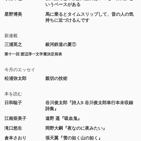
いうベースがある
星野博美
馬に乗るとタイムスリップして、昔の人の気
持ちに近づけるんです
新連載
三浦英之
銀河鉄道の夏①
第十一回 渡辺淳一文学賞決定発表
今月のエッセイ
松浦弥太郎
親切の技術
本を読む
日和聡子
谷川俊太郎『詩人S 谷川俊太郎単行本未収録
詩集』
江南亜美子
遠野 遥『吸血鬼』
滝口悠生
岡野大嗣『夜なのに夜みたい』
倉本さおり
張天翼『雪の如く山の如く』