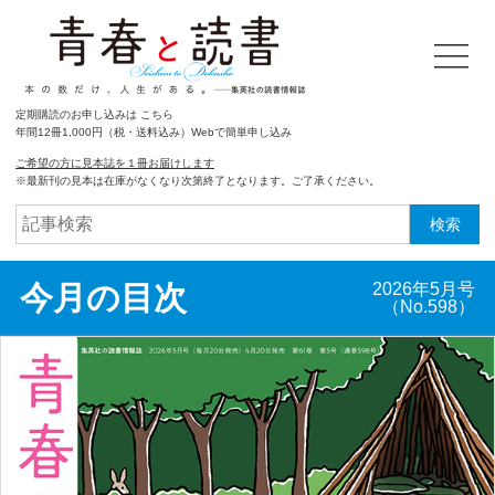
定期購読のお申し込みは こちら
年間12冊1,000円（税・送料込み）Webで簡単申し込み
ご希望の方に見本誌を１冊お届けします
※最新刊の見本は在庫がなくなり次第終了となります。ご了承ください。
検索
今月の目次
2026年5月号
（No.598）