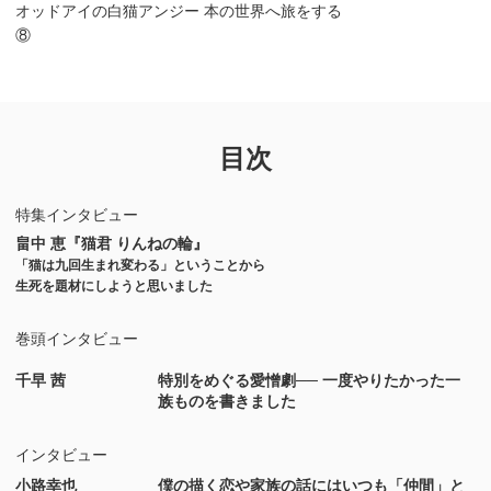
オッドアイの白猫アンジー 本の世界へ旅をする
⑧
目次
特集インタビュー
畠中 恵『猫君 りんねの輪』
「猫は九回生まれ変わる」ということから
生死を題材にしようと思いました
巻頭インタビュー
千早 茜
特別をめぐる愛憎劇── 一度やりたかった一
族ものを書きました
インタビュー
小路幸也
僕の描く恋や家族の話にはいつも「仲間」と