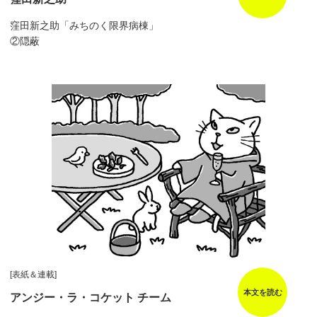
窪田新之助「みちのく限界病棟」
②隠蔽
[表紙＆連載]
本文を読む
アンジー・ラ・コケット チーム