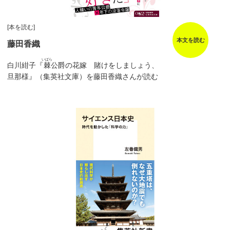
[本を読む]
本文を読む
藤田香織
いばら
白川紺子『
棘
公爵の花嫁 賭けをしましょう、
旦那様』（集英社文庫）を藤田香織さんが読む