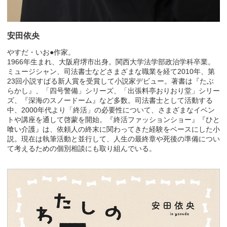
安田依央
やすだ・いお●作家。
1966年生まれ、大阪府堺市出身。関西大学法学部政治学科卒業。
ミュージシャン、司法書士などさまざまな職業を経て2010年、第
23回小説すばる新人賞を受賞して小説家デビュー。著書は『たぶ
らかし』、「四号警備」シリーズ、「出張料亭おりおり堂」シリー
ズ、『深海のスノードーム』など多数。司法書士として活動する
中、2000年代より「終活」の必要性について、さまざまなイベン
トや講座を通して啓蒙を開始。『終活ファッションショー』『ひと
喰い介護』は、依頼人の終末に関わってきた経験をベースにした小
説。現在は執筆活動と並行して、人生の最終章や死後の準備につい
て考えるための個別相談にも取り組んでいる。