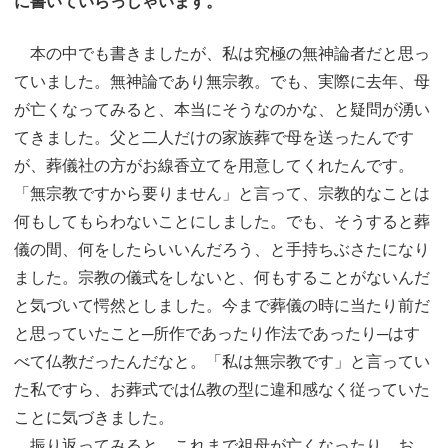
に書いていらっしゃいます。
本の中でも書きましたが、私は究極の無神論者だと思っ
ていました。無神論であり無宗教。でも、実際に去年、母
が亡くなってみると、本当にそうなのかな、と疑問が湧い
てきました。父と二人だけの家族葬で母を送ったんです
が、葬儀社の方がお線香立てを用意してくれたんです。
「無宗教ですから要りません」と言って、宗教的なことは
何もしてもらわないことにしました。でも、そうすると葬
儀の間、何をしたらいいんだろう、と手持ちぶさたになり
ました。宗教の儀式をしないと、何もすることがないんだ
と気づいて愕然としました。今まで葬儀の時に当たり前だ
と思っていたこと─所作であったり作法であったり─はす
べて仏教だったんだなと。「私は無宗教です」と言ってい
た私ですら、お葬式では仏教の型に違和感なく従っていた
ことに気づきました。
振り返ってみると、これまで祖母が亡くなったり、お