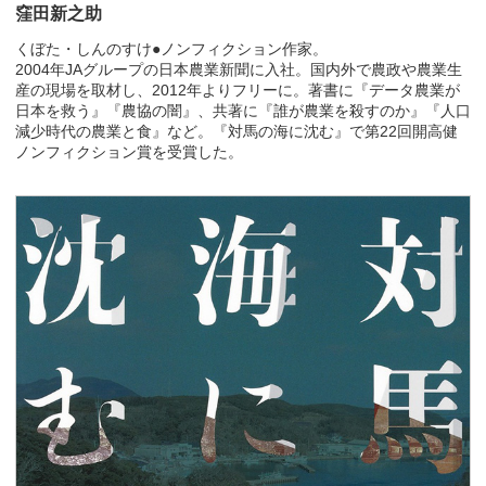
窪田新之助
くぼた・しんのすけ●ノンフィクション作家。
2004年JAグループの日本農業新聞に入社。国内外で農政や農業生
産の現場を取材し、2012年よりフリーに。著書に『データ農業が
日本を救う』『農協の闇』、共著に『誰が農業を殺すのか』『人口
減少時代の農業と食』など。『対馬の海に沈む』で第22回開高健
ノンフィクション賞を受賞した。