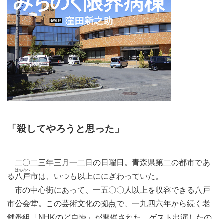
「殺してやろうと思った」
二〇二三年三月一二日の日曜日。青森県第二の都市であ
はちのへ
る
八戸
市は、いつも以上ににぎわっていた。
市の中心街にあって、一五〇〇人以上を収容できる八戸
市公会堂。この芸術文化の拠点で、一九四六年から続く老
舗番組「NHKのど自慢」が開催された。ゲスト出演したの