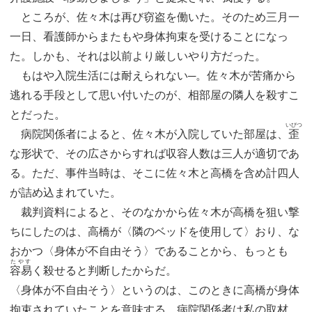
ところが、佐々木は再び窃盗を働いた。そのため三月一
一日、看護師からまたもや身体拘束を受けることになっ
た。しかも、それは以前より厳しいやり方だった。
もはや入院生活には耐えられない─。佐々木が苦痛から
逃れる手段として思い付いたのが、相部屋の隣人を殺すこ
とだった。
いびつ
病院関係者によると、佐々木が入院していた部屋は、
歪
な形状で、その広さからすれば収容人数は三人が適切であ
る。ただ、事件当時は、そこに佐々木と高橋を含め計四人
が詰め込まれていた。
裁判資料によると、そのなかから佐々木が高橋を狙い撃
ちにしたのは、高橋が〈隣のベッドを使用して〉おり、な
おかつ〈身体が不自由そう〉であることから、もっとも
たやす
容易
く殺せると判断したからだ。
〈身体が不自由そう〉というのは、このときに高橋が身体
拘束されていたことを意味する。病院関係者は私の取材