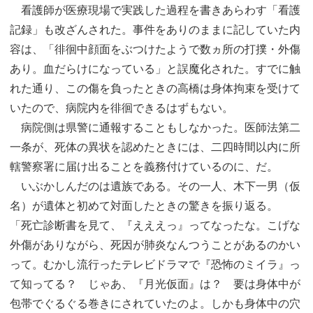
看護師が医療現場で実践した過程を書きあらわす「看護
記録」も改ざんされた。事件をありのままに記していた内
容は、「徘徊中顔面をぶつけたようで数ヵ所の打撲・外傷
あり。血だらけになっている」と誤魔化された。すでに触
れた通り、この傷を負ったときの高橋は身体拘束を受けて
いたので、病院内を徘徊できるはずもない。
病院側は県警に通報することもしなかった。医師法第二
一条が、死体の異状を認めたときには、二四時間以内に所
轄警察署に届け出ることを義務付けているのに、だ。
いぶかしんだのは遺族である。その一人、木下一男（仮
名）が遺体と初めて対面したときの驚きを振り返る。
「死亡診断書を見て、『えええっ』ってなったな。こげな
外傷がありながら、死因が肺炎なんつうことがあるのかい
って。むかし流行ったテレビドラマで『恐怖のミイラ』っ
て知ってる？ じゃあ、『月光仮面』は？ 要は身体中が
包帯でぐるぐる巻きにされていたのよ。しかも身体中の穴