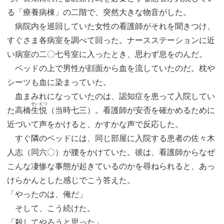
る「療養病棟」の二階で、突然大きな物音がした。
病院内を巡回していた女性の看護師がそれを聞きつけ、
すぐさま各病室を調べて回った。ナースステーションに近
い病室の二〇七号室に入ったとき、思わず息をのんだ。
ベッドの上で男性が顔面から血を流していたのだ。枕や
シーツも血に染まっていた。
血まみれになっていたのは、認知症を患って入院してい
せいえつ
た高橋
生悦
（当時七三）。看護師が安否を確かめるために
近づいて声をかけると、かすかな声で反応した。
すぐ隣のベッドには、同じ部屋に入院する患者の佐々木
人志（同六〇）が腰をかけていた。彼は、看護師からなぜ
こんな凄惨な事態が起きているのかを尋ねられると、あっ
けらかんとした感じでこう答えた。
「やったのは、俺だ」
そして、こう続けた。
「殺してやろうと思った」