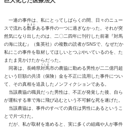
巨大化した医療法人
一連の事件は、私にとってしばらくの間、日々のニュー
あまた
スで流れる
数多
ある事件の一つに過ぎなかった。それが突
然気になり出したのは、二〇二四年に刊行した前著『対馬
の海に沈む』（集英社）の複数の読者がSNSで、なぜだか
私にこの事件を取材してほしいとつぶやいているのを、た
またま見かけたからだった。
つしま
同著は、長崎県
対馬
市の農協に勤める男性が二二億円超
という巨額の共済（保険）金を不正に流用した事件につい
て、その真相を追及したノンフィクションである。
当該農協の職員だった男性は、不正が発覚した後、自ら
が運転する車で海に飛び込むという不可解な死を遂げた。
当該農協は、事件のすべての責任は男性にあるというこ
とで片づけた。
だが、私が取材を進めると、実に多くの組織や人が事件