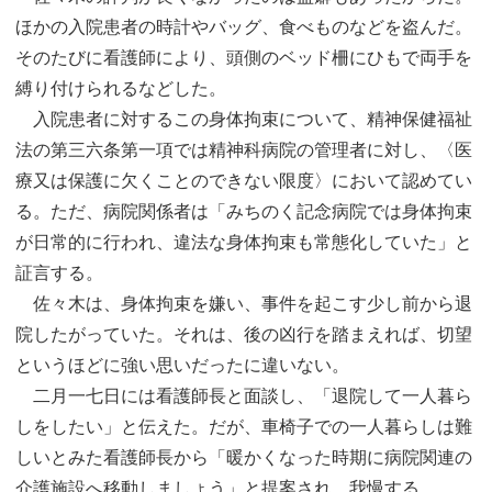
ほかの入院患者の時計やバッグ、食べものなどを盗んだ。
そのたびに看護師により、頭側のベッド柵にひもで両手を
縛り付けられるなどした。
入院患者に対するこの身体拘束について、精神保健福祉
法の第三六条第一項では精神科病院の管理者に対し、〈医
療又は保護に欠くことのできない限度〉において認めてい
る。ただ、病院関係者は「みちのく記念病院では身体拘束
が日常的に行われ、違法な身体拘束も常態化していた」と
証言する。
佐々木は、身体拘束を嫌い、事件を起こす少し前から退
院したがっていた。それは、後の凶行を踏まえれば、切望
というほどに強い思いだったに違いない。
二月一七日には看護師長と面談し、「退院して一人暮ら
しをしたい」と伝えた。だが、車椅子での一人暮らしは難
しいとみた看護師長から「暖かくなった時期に病院関連の
介護施設へ移動しましょう」と提案され、我慢する。