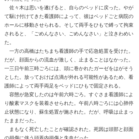
佐々木は思いを遂げると、自らのベッドに戻った。やが
て駆け付けてきた看護師によって、彼はベッドごと病院の
ホールに移動させられる。そして両手をひもで縛って拘束
されると、「ごめんなさい、ごめんなさい」と泣きわめい
た。
一方の高橋はたちまち看護師の手で応急処置を受けた。
だが、顔面からの流血が激しく、止まることはなかった。
一三日午前三時ごろには、頭に巻かれたガーゼをはがそう
とした。放っておけば点滴が外れる可能性があるため、看
護師によって両手両足をベッドにひもで固定される。
容態が急変したのは午前六時ごろ。すぐさま看護師によ
り酸素マスクを装着させられた。午前八時ごろには心肺停
止状態になり、蘇生処置が施された。だが、呼吸は止まっ
たままだった。
まもなく死亡したことが確認された。死因は頭部と顔面
の損傷に伴う頭蓋内損傷と失血だった。