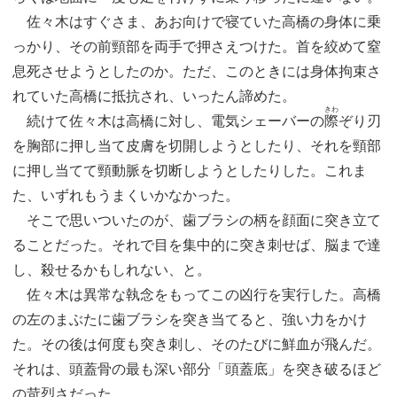
佐々木はすぐさま、あお向けで寝ていた高橋の身体に乗
っかり、その前頸部を両手で押さえつけた。首を絞めて窒
息死させようとしたのか。ただ、このときには身体拘束さ
れていた高橋に抵抗され、いったん諦めた。
きわ
続けて佐々木は高橋に対し、電気シェーバーの
際
ぞり刃
を胸部に押し当て皮膚を切開しようとしたり、それを頸部
に押し当てて頸動脈を切断しようとしたりした。これま
た、いずれもうまくいかなかった。
そこで思いついたのが、歯ブラシの柄を顔面に突き立て
ることだった。それで目を集中的に突き刺せば、脳まで達
し、殺せるかもしれない、と。
佐々木は異常な執念をもってこの凶行を実行した。高橋
の左のまぶたに歯ブラシを突き当てると、強い力をかけ
た。その後は何度も突き刺し、そのたびに鮮血が飛んだ。
それは、頭蓋骨の最も深い部分「頭蓋底」を突き破るほど
の苛烈さだった。