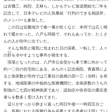
は吉幾三、純烈、王林ら。しかもテレビ放送開始七〇年を
記念して、日本テレビの人気番組「行列のできる相談所」
のメンバーも参加した。
この日は近畿地方で春一番が吹くなど、本州では広く晴
れて暖かかった。八戸も同様で、それもあってか、たくさ
んの人が街中に出ていた。
そんな熱気と陽気に包まれた日の深夜。一転して、人々
きも
の
肝
を冷やすような事件が発生する。
現場となったのは、八戸市公会堂から車で東に向かって
約一〇分の住宅街にある、みちのく記念病院。青森県によ
ると病床数が市内では三番目の規模の四一三（当時）を有
する、地域医療の中核的な医療機関だ。全病床数のうち六
割強の二七四が精神病床であり、認知症や依存症の重症患
者らを数多く受け入れてきた。
辺りがすっかり静まり返った同日午後一一時四五分ご
ろ。長期にわたる医療行為を必要とする患者が入院してい