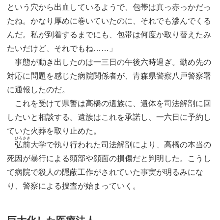
という穴から出血しているようで、包帯は真っ赤っかだっ
たね。かなり厚めに巻いていたのに、それでも滲んでくる
んだ。私が到着するまでにも、包帯は何度か取り替えたみ
たいだけど、それでもね……」
事態が動き出したのは一三日の午後六時過ぎ。勤め先の
対応に問題を感じた病院関係者が、青森県警察八戸警察署
に通報したのだ。
これを受けて県警は高橋の遺族に、遺体を司法解剖に回
したいと相談する。遺族はこれを承諾し、一六日に予約し
ていた火葬を取り止めた。
ひろさき
弘前
大学で執り行われた司法解剖により、高橋の本当の
死因が暴行による頭部や顔面の損傷だと判明した。こうし
て病院で殺人の隠蔽工作がされていた事実が明るみにな
り、警察による捜査が始まっていく。