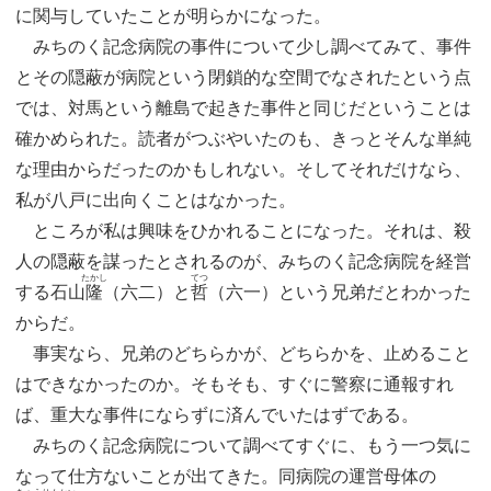
に関与していたことが明らかになった。
みちのく記念病院の事件について少し調べてみて、事件
とその隠蔽が病院という閉鎖的な空間でなされたという点
では、対馬という離島で起きた事件と同じだということは
確かめられた。読者がつぶやいたのも、きっとそんな単純
な理由からだったのかもしれない。そしてそれだけなら、
私が八戸に出向くことはなかった。
ところが私は興味をひかれることになった。それは、殺
人の隠蔽を謀ったとされるのが、みちのく記念病院を経営
たかし
てつ
する石山
隆
（六二）と
哲
（六一）という兄弟だとわかった
からだ。
事実なら、兄弟のどちらかが、どちらかを、止めること
はできなかったのか。そもそも、すぐに警察に通報すれ
ば、重大な事件にならずに済んでいたはずである。
みちのく記念病院について調べてすぐに、もう一つ気に
なって仕方ないことが出てきた。同病院の運営母体の