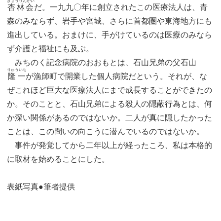
きょうりんかい
杏林会
だ。一九九〇年に創立されたこの医療法人は、青
森のみならず、岩手や宮城、さらに首都圏や東海地方にも
進出している。おまけに、手がけているのは医療のみなら
ず介護と福祉にも及ぶ。
みちのく記念病院のおおもとは、石山兄弟の父石山
りゅういち
隆一
が漁師町で開業した個人病院だという。それが、な
ぜこれほど巨大な医療法人にまで成長することができたの
か。そのことと、石山兄弟による殺人の隠蔽行為とは、何
か深い関係があるのではないか。二人が真に隠したかった
ことは、この問いの向こうに潜んでいるのではないか。
事件が発覚してから二年以上が経ったころ、私は本格的
に取材を始めることにした。
表紙写真●筆者提供