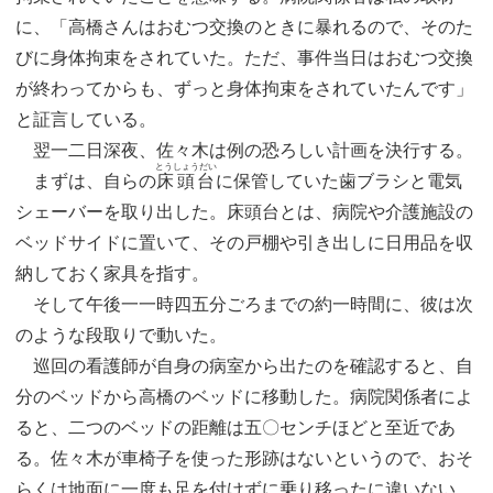
に、「高橋さんはおむつ交換のときに暴れるので、そのた
びに身体拘束をされていた。ただ、事件当日はおむつ交換
が終わってからも、ずっと身体拘束をされていたんです」
と証言している。
翌一二日深夜、佐々木は例の恐ろしい計画を決行する。
とうしょうだい
まずは、自らの
床頭台
に保管していた歯ブラシと電気
シェーバーを取り出した。床頭台とは、病院や介護施設の
ベッドサイドに置いて、その戸棚や引き出しに日用品を収
納しておく家具を指す。
そして午後一一時四五分ごろまでの約一時間に、彼は次
のような段取りで動いた。
巡回の看護師が自身の病室から出たのを確認すると、自
分のベッドから高橋のベッドに移動した。病院関係者によ
ると、二つのベッドの距離は五〇センチほどと至近であ
る。佐々木が車椅子を使った形跡はないというので、おそ
らくは地面に一度も足を付けずに乗り移ったに違いない。