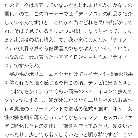
たので、今は販売していないかもしれませんが、かなりの
優れもので。このコーナーでは『ディノス』の商品を紹介
しているんですけど、これが本当にどれも良い品ばかりで
ね。そばで見ているとついつい欲しくなっちゃって、まん
まと出演者の私も購入。で、我が家にどんどん『ディノ
ス』の美容器具やら健康器具やらが増えていくっていう。
ちなみに、最近買ったヘアアイロンももちろん『ディノ
ス』ですからね。
髪の毛のボリュームとツヤだけでマイナス4～5歳の効果
を得られると強く感じる今日この頃。テレビに出るときは
「これでもか！」ってくらい高温のヘアアイロンで挟んで
ツヤツヤにするし、髪が死にかけたらユリちゃんのお店へ
行き魔法のトリートメントで復活の儀式を施す。年々、女
性の髪も細く薄くなっていくからシャンプーもスカルプケ
アに特化したものを使用。前髪を作ってみたり、髪をいた
わったり、少しでも若々しくいたいと願う私ですが、この