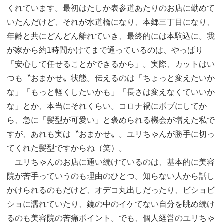
くれています。最初はたしか表参道あたりのお店に勤めて
いたんだけど、それが水道橋になり、本郷三丁目になり、
年齢と共にどんどん離れていき、最終的には本駒込に。我
が家から約1時間かけてまで通っているのは、やっぱり
「安心して任せることができるから」。実際、カットはい
つも〝おまかせ〟状態。伝えるのは「ちょっと変えたいか
な」「もっと軽くしたいかも」「長さは変えなくていいか
な」とか、本当にそれくらい。コロナ禍にボブにしてか
ら、急に「髪型が可愛い」と褒められる機会が増えた私で
すが、あれも実は〝おまかせ〟。ユリちゃんが勝手に切っ
てくれた髪型ですからね（笑）。
ユリちゃんのお店に通い続けているのは、基本的に美容
院が苦手っていうのも理由のひとつ。知らない人から話し
かけられるのもだけど、オデコ丸出しだったり、ビショビ
ショに濡れていたり、鏡の中のイケてない自分を眺め続け
るのも美容院の苦痛ポイント。でも、個人経営のユリちゃ