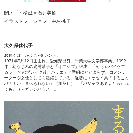
聞き手・構成＝石井美輪
イラストレーション＝中村桃子
大久保佳代子
おおくぼ・かよこ●タレント。
1971年5月12日生まれ、愛知県出身。千葉大学文学部卒業。1992
年、幼なじみの光浦靖子と「オアシズ」結成。「めちゃ×2イケて
るッ!」でのブレイク後、バラエティ番組にとどまらず、コメンテ
ーターや女優としても活躍している。近著にエッセイ集『まるごと
バナナが、食べきれない』（集英社）、『パジャマあるよと言われ
ても』（マガジンハウス）。