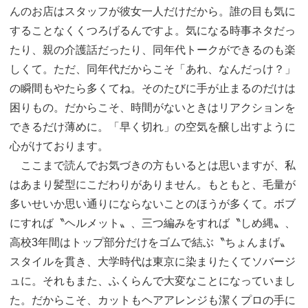
んのお店はスタッフが彼女一人だけだから。誰の目も気に
することなくくつろげるんですよ。気になる時事ネタだっ
たり、親の介護話だったり、同年代トークができるのも楽
しくて。ただ、同年代だからこそ「あれ、なんだっけ？」
の瞬間もやたら多くてね。そのたびに手が止まるのだけは
困りもの。だからこそ、時間がないときはリアクションを
できるだけ薄めに。「早く切れ」の空気を醸し出すように
心がけております。
ここまで読んでお気づきの方もいるとは思いますが、私
はあまり髪型にこだわりがありません。もともと、毛量が
多いせいか思い通りにならないことのほうが多くて。ボブ
にすれば〝ヘルメット〟、三つ編みをすれば〝しめ縄〟、
高校3年間はトップ部分だけをゴムで結ぶ〝ちょんまげ〟
スタイルを貫き、大学時代は東京に染まりたくてソバージ
ュに。それもまた、ふくらんで大変なことになっていまし
た。だからこそ、カットもヘアアレンジも潔くプロの手に