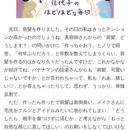
先日、前髪を作りました。その日の私はきっとテンショ
ンが高かったのでしょうね。美容師さんからの「前髪、ど
うします？」の問いかけに「作っちゃおう」とノリで回
答。「何年ぶりだろう」と年数を数えてしまうくらい、前
髪を作るのはかなり久々だったんですけど、これがなかな
したら
か好評でね。バナナマンの
設楽
さんからも「前髪、可愛い
じゃないですか」とか言われちゃって、私も「わあ、嬉し
い♡」とか答えちゃったりして。思わず、うっかり、脊髄
反射で。
ただ、作ったら作ったで前髪は面倒臭い。メイクさんに
毛先をクルンとアイドルみたいに巻かれてしまい、「どう
したら、相手を傷つけずに済むか」と考えながら「もっと
自然な感じに直してほしい」のお願いをしなくてはいけな