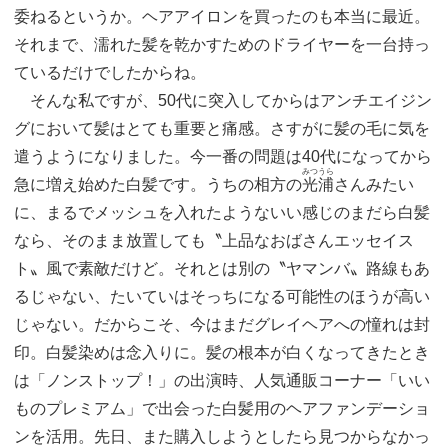
委ねるというか。ヘアアイロンを買ったのも本当に最近。
それまで、濡れた髪を乾かすためのドライヤーを一台持っ
ているだけでしたからね。
そんな私ですが、50代に突入してからはアンチエイジン
グにおいて髪はとても重要と痛感。さすがに髪の毛に気を
遣うようになりました。今一番の問題は40代になってから
みつうら
急に増え始めた白髪です。うちの相方の
光浦
さんみたい
に、まるでメッシュを入れたようないい感じのまだら白髪
なら、そのまま放置しても〝上品なおばさんエッセイス
ト〟風で素敵だけど。それとは別の〝ヤマンバ〟路線もあ
るじゃない、たいていはそっちになる可能性のほうが高い
じゃない。だからこそ、今はまだグレイヘアへの憧れは封
印。白髪染めは念入りに。髪の根本が白くなってきたとき
は「ノンストップ！」の出演時、人気通販コーナー「いい
ものプレミアム」で出会った白髪用のヘアファンデーショ
ンを活用。先日、また購入しようとしたら見つからなかっ