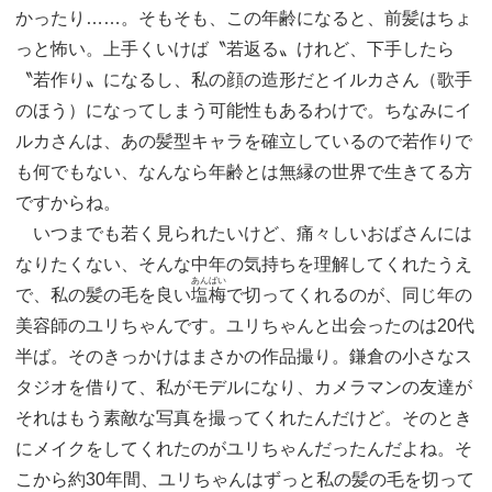
かったり……。そもそも、この年齢になると、前髪はちょ
っと怖い。上手くいけば〝若返る〟けれど、下手したら
〝若作り〟になるし、私の顔の造形だとイルカさん（歌手
のほう）になってしまう可能性もあるわけで。ちなみにイ
ルカさんは、あの髪型キャラを確立しているので若作りで
も何でもない、なんなら年齢とは無縁の世界で生きてる方
ですからね。
いつまでも若く見られたいけど、痛々しいおばさんには
なりたくない、そんな中年の気持ちを理解してくれたうえ
あんばい
で、私の髪の毛を良い
塩梅
で切ってくれるのが、同じ年の
美容師のユリちゃんです。ユリちゃんと出会ったのは20代
半ば。そのきっかけはまさかの作品撮り。鎌倉の小さなス
タジオを借りて、私がモデルになり、カメラマンの友達が
それはもう素敵な写真を撮ってくれたんだけど。そのとき
にメイクをしてくれたのがユリちゃんだったんだよね。そ
こから約30年間、ユリちゃんはずっと私の髪の毛を切って