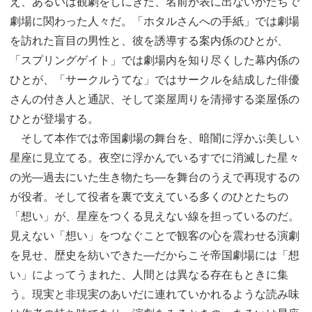
え、あるいは観劇をしにきた、名前が表に出ないかたちで
劇場に関わった人々だ。「ホタルさんへの手紙」では劇場
を訪れた盲目の男性と、彼を誘導する案内係のひとが、
「スプリングゲイト」では劇場内を知り尽くした幕内係の
ひとが、「サークルうてな」ではサークルを結成した俳優
さんの付き人と通訳、そして楽屋周りを清掃する楽屋係の
ひとが登場する。
そして本作では帝国劇場の舞台を、暗闇に浮かぶ美しい
星座に見立てる。夜空に浮かんでいるすでに消滅した星々
の光—過去にいた生き物たち—を舞台のうえで再現するの
が役者。そして役者を裏で支えている多くのひとたちの
「想い」が、星座をつくる見えない線を担っているのだ。
見えない「想い」をつなぐことで観客の心を震わせる演劇
を見せ、歴史を紡いできた—だからこそ帝国劇場には「想
い」によってうまれた、人間とは異なる存在もときに集
う。現実と非現実のあいだに連れていかれるような読み味