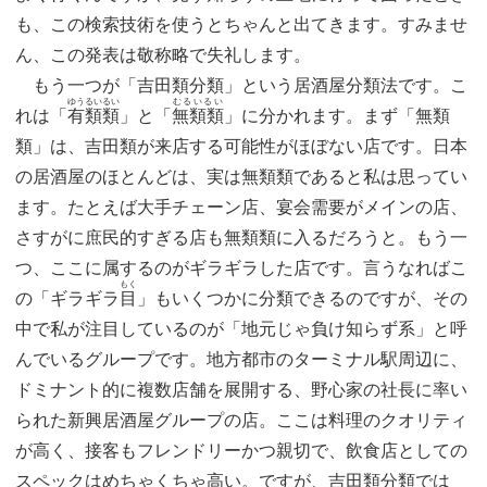
も、この検索技術を使うとちゃんと出てきます。すみませ
ん、この発表は敬称略で失礼します。
もう一つが「吉田類分類」という居酒屋分類法です。こ
ゆうるいるい
むるいるい
れは「
有類類
」と「
無類類
」に分かれます。まず「無類
類」は、吉田類が来店する可能性がほぼない店です。日本
の居酒屋のほとんどは、実は無類類であると私は思ってい
ます。たとえば大手チェーン店、宴会需要がメインの店、
さすがに庶民的すぎる店も無類類に入るだろうと。もう一
つ、ここに属するのがギラギラした店です。言うなればこ
もく
の「ギラギラ
目
」もいくつかに分類できるのですが、その
中で私が注目しているのが「地元じゃ負け知らず系」と呼
んでいるグループです。地方都市のターミナル駅周辺に、
ドミナント的に複数店舗を展開する、野心家の社長に率い
られた新興居酒屋グループの店。ここは料理のクオリティ
が高く、接客もフレンドリーかつ親切で、飲食店としての
スペックはめちゃくちゃ高い。ですが、吉田類分類では