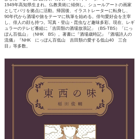
1949年高知県生まれ。仏教美術に傾倒し、シュールアートの画家
としてパリを拠点に活動。帰国後、イラストレーターに転身し、
90年代から酒場や旅をテーマに執筆を始める。俳句愛好会を主宰
し、俳人の顔も持つ。写真・登山・昆虫など趣味多彩。現在、レギ
ュラーのテレビ番組に「吉田類の酒場放浪記」（BS-TBS）「にっ
ぽん百低山」（NHK BS）。著書に『酒場歳時記』『酒場詩人の
流儀』『NHK にっぽん百低山 吉田類の愛する低山40 三合
目』等多数。