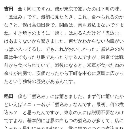
吉田
全く同じですね。僕が東京で驚いたのは下町の味、
「煮込み」です。最初に見たとき、これ、食べられるのか
な？と。僕は高知出身で、関西は、肉を煮込まないですよ
ね。すき焼きのように「焼く」はあるんだけど「煮込む」
はあまりないから驚きました。何だかわからない内臓がい
っぱい入ってるし。でもこれがおいしかった。煮込みの内
臓は牛であったり豚であったりするんですが、東京では戦
前から食べられていて、戦後になると、米軍が食べた肉の
余りが内臓で、安価だったから下町を中心に庶民に広がっ
たという独特の歴史があるんです。
稲田
僕も「煮込み」には驚きました。まず何に驚いたか
といえばメニュー名が「煮込み」なんです。最初、何の煮
込み？ と思ったんですが、東京の人には説明不要なわけ
ですよね。基本的には豚の白もつの煮込みが多くて、店に
入ったら最初にそれを頼むと。常に鍋でぐつぐつ煮込まれ