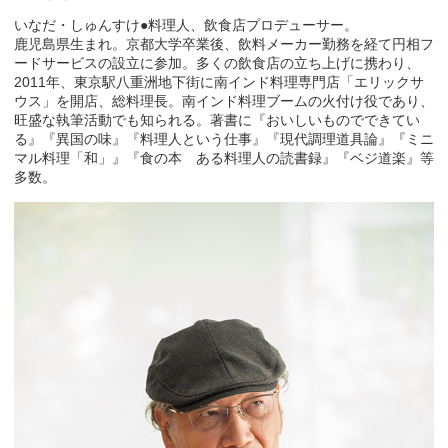
いなだ・しゅんすけ●料理人、飲食店プロデューサー。
鹿児島県生まれ。京都大学卒業後、飲料メーカー勤務を経て円相フ
ードサービスの設立に参加。多くの飲食店の立ち上げに携わり、
2011年、東京駅八重洲地下街に南インド料理専門店「エリックサ
ウス」を開店、総料理長。南インド料理ブームの火付け役であり、
旺盛な執筆活動でも知られる。著書に『おいしいものでできてい
る』『異国の味』『料理人という仕事』『現代調理道具論』『ミニ
マル料理「和」』『食の本 ある料理人の読書録』『ベジ道楽』等
多数。