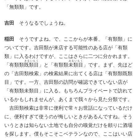
「無類類」です。
吉田
そうなるでしょうね。
稲田
そうですよね。で、ここからが本番、「有類類」に
ついてです。吉田類が来店する可能性のある店が「有類
類」に入るわけですが、ここはさらに二つに分かれます。
きるいもく
みるいもく
「有類類
既類目
」と「有類類
未類目
」です。まず、先ほど
の「吉田類検索」の検索結果に出てくる店は「有類類既類
目」です。一方、吉田類の訪問が確認できていない店が
「有類類未類目」に入る。もちろんプライベートで訪れて
いるかもしれませんが、あくまで我々から見た分類です。
吉田類検索は非常に便利で常々お世話になっているだけ
に、便利すぎて使うのが悔しいときがあるんですね。そう
いうときは知らない土地でも自分の嗅覚だけを頼りに酒場
を探します。僕もそこそこベテランなので、ここはいい店