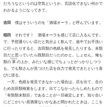
だろうなというのは空気というか、言語化できない何かで
わかるようになってきて。
吉田
僕はそういうのを「酒場オーラ」と呼んでいます。
稲田
それです！ 酒場オーラを感じて店に入るんです。
で、予想通りいい店だと気分よく飲んで、途中でお手洗い
に行ったりすると、吉田類の色紙を発見したりする。未類
目だと思っていたら既類目だったのかと。しょせん、俺も
てのひら
類の
掌
の上か、みたいな感じでちょっとがっかりしつつ
も、でも類さんが見つけた店を自力で発見できたという喜
びに浸る。
一方、色紙を発見できなかった場合は、店を出て、念の
ため吉田類検索をします。出てこなかったらしめたもので
「有類類未類目」であることが一旦確定します。知り合い
にどこかいい居酒屋ないかなあと聞かれたときは、ここを