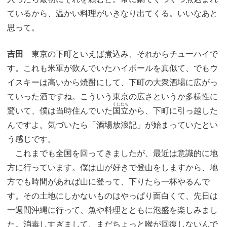
ているから、温かい料理がいきなり出てくる。いいなあと
思って。
吉田
東京の下町といえば煮込み、それからチューハイで
す。これも米軍が飲んでいたハイボールを真似て、でもウ
イスキーは高いから焼酎にして、下町の大衆酒場に広がっ
ていった酒ですね。こういう東京の広さというか多様性に
くにたち
驚いて、僕は当時住んでいた
国立
から、下町に引っ越した
んですよ。気づいたら「酒場放浪記」が始まっていたとい
う感じです。
これまでも全国を回ってきましたが、最近は意識的に地
方に行っています。僕は山が好きで登山をしますから、地
方でも時間があれば山に登って、下りたら一杯やるんで
す。その土地にしかないものはやっぱり面白くて、先日は
一週間沖縄に行って、魚や料理とともに泡盛を楽しみまし
た。消毒しすぎまして、まだちょっと喉が回復しないんで