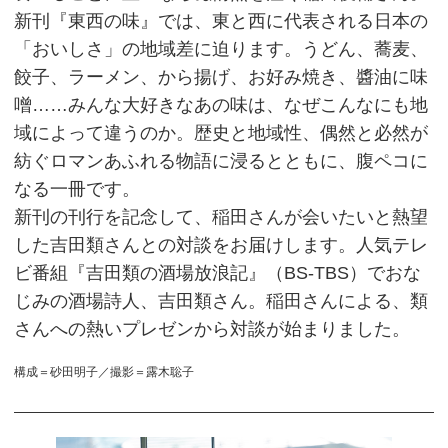
新刊『東西の味』では、東と西に代表される日本の
「おいしさ」の地域差に迫ります。うどん、蕎麦、
餃子、ラーメン、から揚げ、お好み焼き、醬油に味
噌……みんな大好きなあの味は、なぜこんなにも地
域によって違うのか。歴史と地域性、偶然と必然が
紡ぐロマンあふれる物語に浸るとともに、腹ペコに
なる一冊です。
新刊の刊行を記念して、稲田さんが会いたいと熱望
した吉田類さんとの対談をお届けします。人気テレ
ビ番組『吉田類の酒場放浪記』（BS‐TBS）でおな
じみの酒場詩人、吉田類さん。稲田さんによる、類
さんへの熱いプレゼンから対談が始まりました。
構成＝砂田明子／撮影＝露木聡子