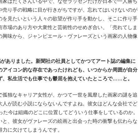
家はたくさんいる中で、なぜラッセンだけが日本で一人勝ち
や売り手の戦略に目が行きがちですが、忘れてはいけないのが
のを見たいという人々の欲望が作り手を動かし、そこに作り手
術市場のあり方や大衆性と芸術性のせめぎ合い、「売れてしま
の興味から、ジャンピエール・ヴァレーズという画家の人物像
感がありました。新聞社の社員としてかつてアート誌の編集に
のアイコン的な存在であったけれども、いつからか周囲が自分
ず、私生活でも仕事でも鬱屈を抱えていたところで……と。
孤独なキャリア女性が、かつて一世を風靡した画家の謎を追
大人が読む小説にならないんですよね。彼女はどんな会社でど
なった今は組織のどこに位置してどういう仕事をしているのか。
いと、彼女がヴァレーズの絵画と出会った時の衝撃も伝わらな
得力に欠けてしまうんです。