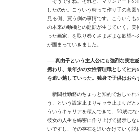
そうですね。それと、マリンアートの画
したのか。こういう時って作り手の意図
見る側、買う側の事情です。こういうも
そご
の本来の動機との
齟齬
が生じていく。美
った画家」を取り巻くさまざまな欲望へ
が固まっていきました。
── 真由子という主人公にも強烈な実在
携わり、最年少の女性管理職として社内
を追い越していった。独身で子供はおら
新聞社勤務のちょっと知的でおしゃれで
う、という設定止まりキャラ止まりだと
ういうキャリアを積んできて、50歳に
彼女の人生を綿密に作り上げて提示しな
いですし、その存在を追いかけていく説