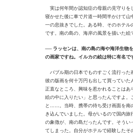
実は何年間か認知症の母親の見守りをし
寝かせた後に車で片道一時間半かけて山
一の息抜きでした。ある時、そのホテル
です。南の島の、海岸の風景を描いた絵
── ラッセンは、南の島の海や海洋生物
の画家ですね。イルカの絵は特に有名で
バブル期の日本でものすごく流行った画
彼の版画を何十万円も出して買っていた
正直なところ、興味を惹かれることはあ
絵の中に入りたい」と思ったんですよ。
と……。当時、携帯の待ち受け画面を南
き込んでいました。母がいるので国内旅
の象徴が、南の島だったんです。そうい
てしまった。自分がホテルで経験したそ