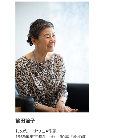
篠田節子
しのだ・せつこ●作家。
1955年東京都生まれ。90年『絹の変