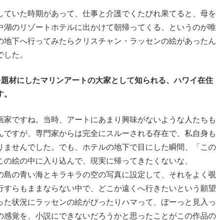
ていた時期があって、仕事と介護でくたびれ果てると、母を
中湖のリゾートホテルに出かけて朝帰ってくる、というのが唯
の地下へ行ってみたらクリスチャン・ラッセンの絵があったん
でした。
を題材にしたマリンアートの大家として知られる、ハワイ在住
す。
家ですね。当時、アートにあまり興味がないような人たちも
んですが、専門家からは完全にスルーされる存在で、私自身も
りませんでした。でも、ホテルの地下で目にした瞬間、「この
この絵の中に入り込んで、現実に帰ってきたくないな、
の島の青い海とキラキラの空の写真に設定して、それをよく覗
行すらもままならない中で、どこか遠くへ行きたいという願望
った状況にラッセンの絵がぴったりハマって、ぼーっと見入っ
の感覚を、小説にできないだろうかと思ったことがこの作品の