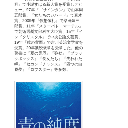
容』で小説すばる新人賞を受賞しデビ
ュー。97年『ゴサインタン』で山本周
五郎賞、『女たちのジハード』で直木
賞、2009年『仮想儀礼』で柴田錬三
郎賞、11年『スターバト・マーテル』
で芸術選奨文部科学大臣賞、15年『イ
ンドクリスタル』で中央公論文芸賞、
19年『鏡の背面』で吉川英治文学賞を
受賞。20年紫綬褒章を受章した。他の
著書に『夏の災厄』『弥勒』『ブラッ
クボックス』『長女たち』『失われた
岬』『セカンドチャンス』『四つの白
昼夢』『ロブスター』等多数。