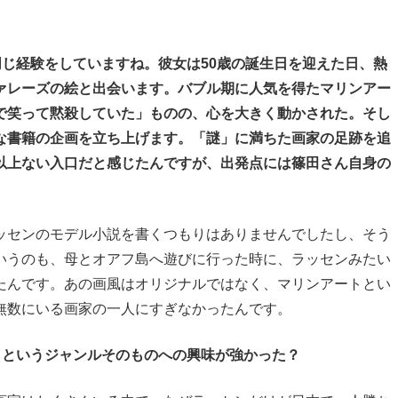
同じ経験をしていますね。彼女は50歳の誕生日を迎えた日、熱
ァレーズの絵と出会います。バブル期に人気を得たマリンアー
で笑って黙殺していた」ものの、心を大きく動かされた。そし
な書籍の企画を立ち上げます。「謎」に満ちた画家の足跡を追
以上ない入口だと感じたんですが、出発点には篠田さん自身の
センのモデル小説を書くつもりはありませんでしたし、そう
いうのも、母とオアフ島へ遊びに行った時に、ラッセンみたい
たんです。あの画風はオリジナルではなく、マリンアートとい
無数にいる画家の一人にすぎなかったんです。
トというジャンルそのものへの興味が強かった？