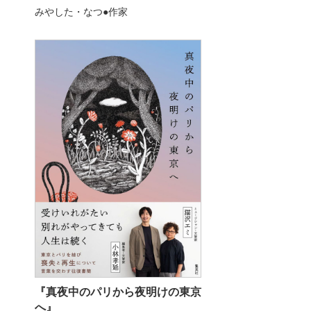
みやした・なつ●作家
『真夜中のパリから夜明けの東京
へ』