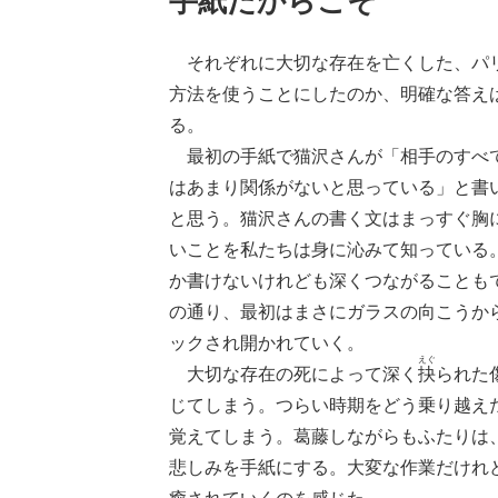
手紙だからこそ
それぞれに大切な存在を亡くした、パリ
方法を使うことにしたのか、明確な答え
る。
最初の手紙で猫沢さんが「相手のすべて
はあまり関係がないと思っている」と書
と思う。猫沢さんの書く文はまっすぐ胸
いことを私たちは身に沁みて知っている
か書けないけれども深くつながることも
の通り、最初はまさにガラスの向こうか
ックされ開かれていく。
えぐ
大切な存在の死によって深く
抉
られた
じてしまう。つらい時期をどう乗り越え
覚えてしまう。葛藤しながらもふたりは
悲しみを手紙にする。大変な作業だけれ