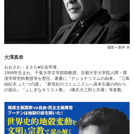
撮影＝新井 卓
大澤真幸
おおさわ・まさち●社会学者。
1958年生まれ。千葉大学文学部助教授、京都大学大学院人間・環
境学研究科教授等を歴任。著書に『ナショナリズムの由来』『三島
由紀夫 ふたつの謎』『新世紀のコミュニズムへ資本主義の内から
の脱出』『ふしぎなキリスト教』（橋爪大三郎と共著）等多数。