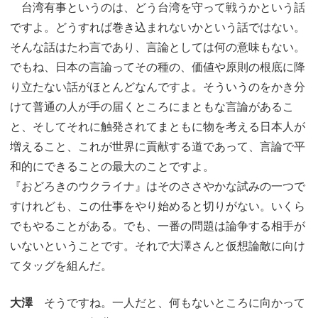
台湾有事というのは、どう台湾を守って戦うかという話
ですよ。どうすれば巻き込まれないかという話ではない。
そんな話はたわ言であり、言論としては何の意味もない。
でもね、日本の言論ってその種の、価値や原則の根底に降
り立たない話がほとんどなんですよ。そういうのをかき分
けて普通の人が手の届くところにまともな言論があるこ
と、そしてそれに触発されてまともに物を考える日本人が
増えること、これが世界に貢献する道であって、言論で平
和的にできることの最大のことですよ。
『おどろきのウクライナ』はそのささやかな試みの一つで
すけれども、この仕事をやり始めると切りがない。いくら
でもやることがある。でも、一番の問題は論争する相手が
いないということです。それで大澤さんと仮想論敵に向け
てタッグを組んだ。
大澤
そうですね。一人だと、何もないところに向かって