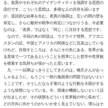
る、差異やそれぞれのアイデンティティを強調する思想の
流行です。こういう思想は、多様な人の共存を謳います
が、逆説的な結果を生む。差異の強調は、互いの間の壁を
肯定し、さらに敵対や戦争の肯定につながりうる。今必要
なのは、「差異」ではなく「同じ」に注目する思想です。
なので、今回の本の対談は、ウクライナ情勢、アフガニ
スタンの話、中国とアメリカの関係などに言及はしている
けれど、目指すところは、さらにその先にある、世界があ
る意味で一つであるということを照準にした哲学や世界観
を模索する気持ちが強かったと思います。
九・一一以降はっきりとしてきたのは、橋爪さんがおっ
しゃるように、もうごく一部の逸脱者の問題ではないとい
うことです。そうしたならず者のような行動を大国がする
ような状態になっている。今、国連が機能しないという話
が出ましたが、その状態をどういう世界観の中に収めて、
どの方向に向かうのがいいか全く見えていない。僕らはそ