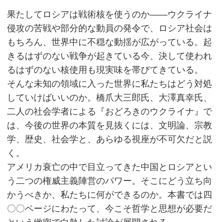
果たしてロシアは戦術核を使うのか――ウクライナ
侵攻の苦戦や部分的な動員の発令で、ロシア社会は
もちろん、世界中に不穏な動揺が広がっている。起
きるはずのない戦争が起きている今、決して使われ
るはずのない核使用も現実味を帯びてきている。
そんな未知の領域に入った世界に私たちはどう対処
していけばいいのか。橋爪大三郎氏、大澤真幸氏、
二人の社会学者による『おどろきのウクライナ』で
は、今後の世界の本質を見抜くには、文明論、宗教
学、歴史、社会学と、あらゆる視座が不可欠だと説
く。
アメリカ衰亡の中で目立ってきた中国とロシアとい
う二つの権威主義陣営のパワー。そこにどう立ち向
かうべきか、私たちに何ができるのか。本書では四
〇〇ページにわたって、今こそ哲学と思想が必要だ