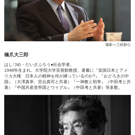
撮影＝三好妙心
橋爪大三郎
はしづめ・だいざぶろう●社会学者。
1948年生まれ。大学院大学至善館教授。著書に『皇国日本とアメ
リカ大権 日本人の精神を何が縛っているのか?』『おどろきの中
国』（大澤真幸、宮台真司と共著）『一神教と戦争』（中田考と共
著）『中国共産党帝国とウイグル』（中田考と共著）等多数。