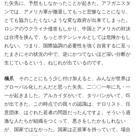
た矢先に、予想もしなかったことが起きた。アフガニスタ
ンでは、アメリカ軍が撤退してもっと悲惨なことになり、
とても協力したくないような変な政府が出来てしまった。
ロシアのウクライナ侵攻もしかり、中国とアメリカの対決
は台湾を挟んで、もっとポテンシャルとしては危険かもし
れない。つまり、国際協調の必要性を強く自覚するに至っ
たまさにその状況の中で、逆にかつてないほど深い分断が
生じているという、ねじれが出ているのです。
橋爪
そのことにもう少し付け加えると、みんなが世界は
グローバル化したんだと思った矢先、二〇〇一年に九・一
一が起きました。アルカイダがいて、タリバンがいて、IS
が出てきた。この時点での我々の認識は、テロリスト、任
意団体、はぐれた若者の問題だったんですよ。そういう過
激な人たちが組織をつくって、悪さをしたかもしれない
が、国家ではなかった。国家は正規軍を持っていて、場合