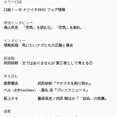
カラー口絵
口絵Ⅰ～Ⅲ ナツイチ2021 フェア情報
巻頭インタビュー
鴻上尚史 「空気」を読むな。「空気」を創れ。
インタビュー
増島拓哉 死にたいクズたちの正義と暴走
新連載
武田砂鉄 父ではありませんが 第三者として考える①
本を読む
星野概念
武田砂鉄『マチズモを削り取れ』
ベル
薬丸 岳『ブレイクニュース』
（文学YouTuber）
荻上チキ
藤原辰史／内田 樹ほか『「自由」の危機』
連載