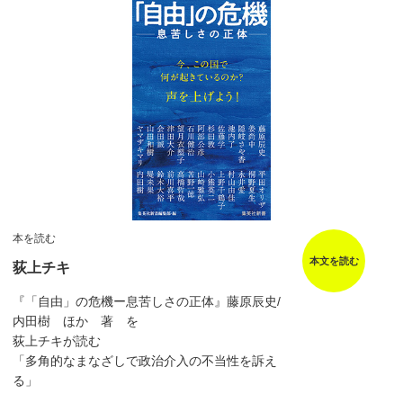
本を読む
本文を読む
荻上チキ
『「自由」の危機ー息苦しさの正体』藤原辰史/
内田樹 ほか 著 を
荻上チキが読む
「多角的なまなざしで政治介入の不当性を訴え
る」