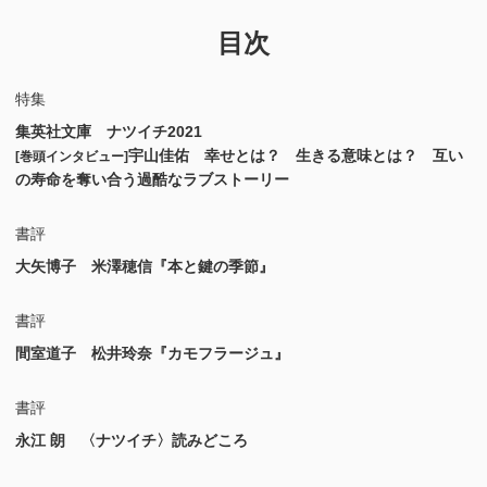
目次
特集
集英社文庫 ナツイチ2021
宇山佳佑 幸せとは？ 生きる意味とは？ 互い
[巻頭インタビュー]
の寿命を奪い合う過酷なラブストーリー
書評
大矢博子 米澤穂信『本と鍵の季節』
書評
間室道子 松井玲奈『カモフラージュ』
書評
永江 朗 〈ナツイチ〉読みどころ