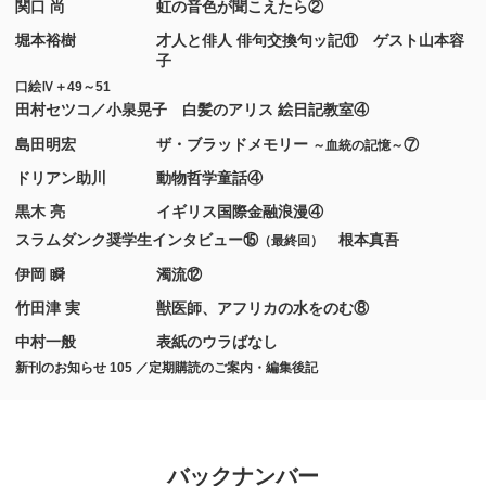
関口 尚
虹の音色が聞こえたら②
堀本裕樹
才人と俳人 俳句交換句ッ記⑪ ゲスト山本容
子
口絵Ⅳ＋49～51
田村セツコ／小泉晃子 白髪のアリス 絵日記教室④
島田明宏
ザ・ブラッドメモリー
⑦
～血統の記憶～
ドリアン助川
動物哲学童話④
黒木 亮
イギリス国際金融浪漫④
スラムダンク奨学生インタビュー⑮
根本真吾
（最終回）
伊岡 瞬
濁流⑫
竹田津 実
獣医師、アフリカの水をのむ⑧
中村一般
表紙のウラばなし
新刊のお知らせ 105 ／定期購読のご案内・編集後記
バックナンバー