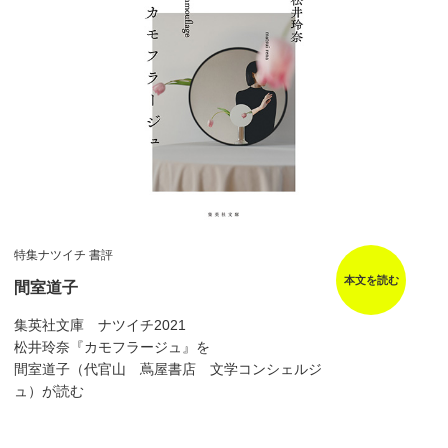
特集ナツイチ 書評
本文を読む
間室道子
集英社文庫 ナツイチ2021
松井玲奈『カモフラージュ』を
間室道子（代官山 蔦屋書店 文学コンシェルジ
ュ）が読む