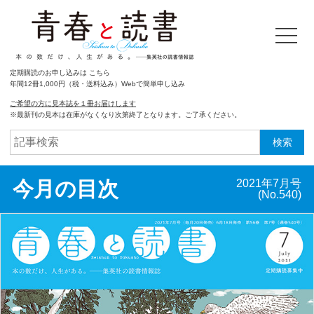
定期購読のお申し込みは こちら
年間12冊1,000円（税・送料込み）Webで簡単申し込み
ご希望の方に見本誌を１冊お届けします
※最新刊の見本は在庫がなくなり次第終了となります。ご了承ください。
検索
今月の目次
2021年7月号
(No.540)