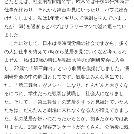
とたとえば、社会的な問題です。欧米では午後5時や6時に
仕事が終わり、それから舞台を見にいったり、パブに出か
けたりします。私は1年間イギリスで演劇を学んでいまし
たが、6時を過ぎるとパブはサラリーマンで溢れ返ってい
ました。
これに対して、日本は長時間労働の社会ですから、多く
の人は仕事を終えて7時から芝居を見にいくなど考えられ
ません。私は19歳の時に早稲田大学の演劇研究会に入会
し、22歳で「第三舞台」という劇団を旗揚げしました。演
劇研究会の中の劇団としてです。観客はみんな学生でし
た。「第三舞台」がメジャーになり、だんだんと大きくな
るにつれ、学生だった観客は就職し、社会人になりまし
た。そして、「第三舞台」の芝居をずっと見続けていた人
たちは、だんだんと劇場に来れなくなる人が増えてきまし
た。私の芝居が嫌いになったからとか、飽きたからではあ
りません。悲痛な観客アンケートがたくさん、公演後に残