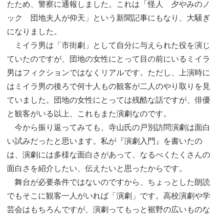
たため、警察に通報しました。これは「怪人 夕やみのノ
ック 団地夫人が仰天」という新聞記事にもなり、大騒ぎ
になりました。
ミイラ男は「市街劇」として自分に与えられた役を演じ
ていたのですが、団地の女性にとって目の前にいるミイラ
男はフィクションではなくリアルです。ただし、上演時に
はミイラ男の後ろで何十人もの観客が二人のやり取りを見
ていました。団地の女性にとっては残酷な話ですが、俳優
と観客がいる以上、これもまた演劇なのです。
今から振り返ってみても、寺山氏の戸別訪問演劇は面白
い試みだったと思います。私が『演劇入門』を書いたの
は、演劇には多様な面白さがあって、なるべくたくさんの
面白さを紹介したい、伝えたいと思ったからです。
舞台が必要条件ではないのですから、ちょっとした朗読
でもそこに観客一人がいれば「演劇」です。高校演劇や学
芸会はもちろんですが、演劇ってもっと裾野の広いものな