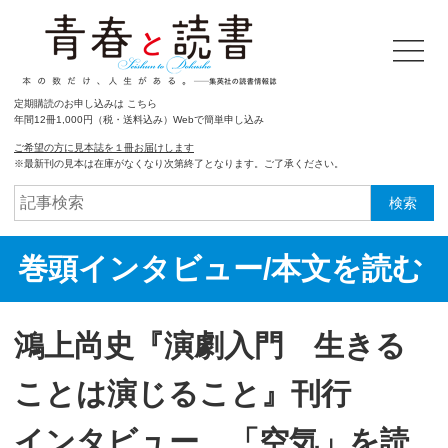
定期購読のお申し込みは こちら
年間12冊1,000円（税・送料込み）Webで簡単申し込み
ご希望の方に見本誌を１冊お届けします
※最新刊の見本は在庫がなくなり次第終了となります。ご了承ください。
検索
巻頭インタビュー/本文を読む
鴻上尚史『演劇入門 生きる
ことは演じること』刊行
インタビュー 「空気」を読