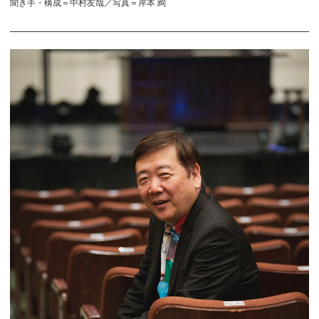
聞き手・構成＝中村友哉／写真＝岸本 絢