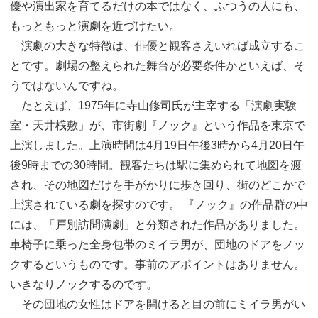
優や演出家を育てるだけの本ではなく、ふつうの人にも、
もっともっと演劇を近づけたい。
演劇の大きな特徴は、俳優と観客さえいれば成立するこ
とです。劇場の整えられた舞台が必要条件かといえば、そ
うではないんですね。
たとえば、1975年に寺山修司氏が主宰する「演劇実験
室・天井桟敷」が、市街劇『ノック』という作品を東京で
上演しました。上演時間は4月19日午後3時から4月20日午
後9時までの30時間。観客たちは駅に集められて地図を渡
され、その地図だけを手がかりに歩き回り、街のどこかで
上演されている劇を探すのです。 『ノック』の作品群の中
には、「戸別訪問演劇」と分類された作品がありました。
車椅子に乗った全身包帯のミイラ男が、団地のドアをノッ
クするというものです。事前のアポイントはありません。
いきなりノックするのです。
その団地の女性はドアを開けると目の前にミイラ男がい