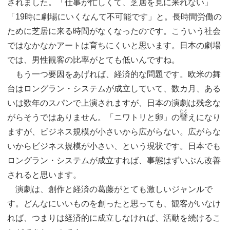
されました。「仕事が忙しくて、芝居を見に来れない」
「19時に劇場にいくなんて不可能です」と。長時間労働の
ために芝居に来る時間がなくなったのです。こういう社会
ではなかなかアートは育ちにくいと思います。日本の劇場
では、男性観客の比率がとても低いんですね。
もう一つ要因をあげれば、経済的な問題です。欧米の舞
台はロングラン・システムが成立していて、数カ月、ある
いは数年のスパンで上演されますが、日本の演劇は残念な
たと
がらそうではありません。「ニワトリと卵」の
譬
えになり
ますが、ビジネス規模が小さいから広がらない。広がらな
いからビジネス規模が小さい、という現状です。日本でも
ロングラン・システムが成立すれば、事態はずいぶん改善
されると思います。
演劇は、創作と経済の葛藤がとても激しいジャンルで
す。どんなにいいものを創ったと思っても、観客がいなけ
れば、つまりは経済的に成立しなければ、活動を続けるこ