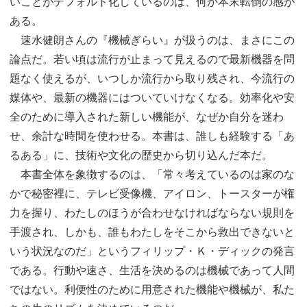
いことがデフォルト化しているのは、何か本末転倒の感が
ある。
速水健朗さんの『機械ぎらい』が扱うのは、まさにこの
論点だ。若い頃は流行が止まって見えるので最新機器を問
題なく使えるが、いつしか流行から取り残され、今流行の
媒体や、最新の機器にはついていけなくなる。効率化や安
全のために導入された新しい機能が、なぜか自分を迷わ
せ、余計な時間を使わせる。本書は、誰しも経験する「あ
るある」に、技術や文化の歴史から切り込んだ本だ。
本書全体を象徴するのは、「常々考えているのは家のな
かで秘密裡に、テレビ受像機、アイロン、トースターが権
力を握り、わたしのほうが合わせなければならない規則を
手渡され、しかも、誰もわたしをそこから救出できないと
いう状況なのだ」というフィリップ・Ｋ・ディックの発言
である。行動や速さ、生活を決めるのは機械であって人間
ではない。利便性のために用意された機能や機械が、私た