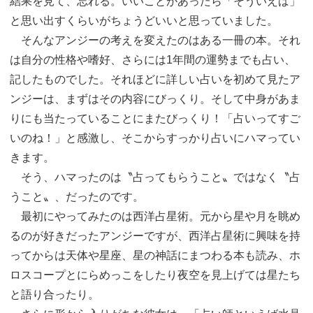
結果を見て、忘れる。いいことがあったら「そういえば」
と思い出すくらいがちょうどいいと思っていました。
そんなアンジーの考えを変えたのはある一冊の本。それ
は自分の性格や嗜好、さらには1年間の運勢までも占い、
記したものでした。それほどに詳しい占いを初めて見たア
ンジーは、まずはその内容にびっくり。そして中身があま
りにも当たっていることにまたびっくり！「占いってすご
いのね！」と感激し、そこからすっかり占いにハマってい
きます。
そう、ハマったのは〝占ってもらうこと〟ではなく〝占
うこと〟、だったのです。
最初にやってみたのは西洋占星術。元から星や月を眺め
るのが好きだったアンジーですが、西洋占星術に興味を持
ってからは天体や星座、星の神話にまつわる本も読み、ホ
ロスコープとにらめっこをしたり夜空を見上げては星たち
と語り合ったり。