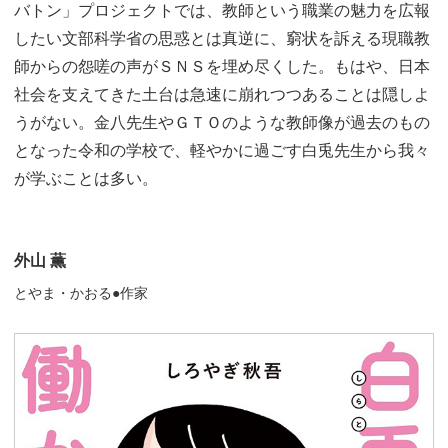
バトン」プロジェクトでは、教師という職業の魅力を広報
したい文部科学省の思惑とは真逆に、窮状を訴える現職教
師からの怨嗟の声がＳＮＳを埋め尽くした。もはや、日本
社会を支えてきた土台は急速に崩れつつあることは隠しよ
うがない。金八先生やＧＴＯのような教師像が過去のもの
となった令和の学校で、軽やかに過ごす白兎先生から我々
が学ぶことは多い。
外山 薫
とやま・かおる●作家