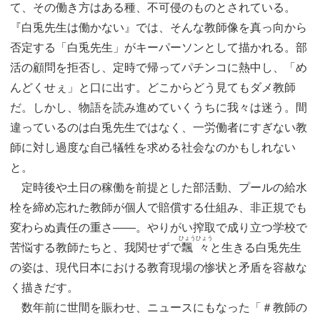
て、その働き方はある種、不可侵のものとされている。
『白兎先生は働かない』では、そんな教師像を真っ向から
否定する「白兎先生」がキーパーソンとして描かれる。部
活の顧問を拒否し、定時で帰ってパチンコに熱中し、「め
んどくせぇ」と口に出す。どこからどう見てもダメ教師
だ。しかし、物語を読み進めていくうちに我々は迷う。間
違っているのは白兎先生ではなく、一労働者にすぎない教
師に対し過度な自己犠牲を求める社会なのかもしれない
と。
定時後や土日の稼働を前提とした部活動、プールの給水
栓を締め忘れた教師が個人で賠償する仕組み、非正規でも
変わらぬ責任の重さ――。やりがい搾取で成り立つ学校で
ひょうひょう
苦悩する教師たちと、我関せずで
飄々
と生きる白兎先生
の姿は、現代日本における教育現場の惨状と矛盾を容赦な
く描きだす。
数年前に世間を賑わせ、ニュースにもなった「＃教師の