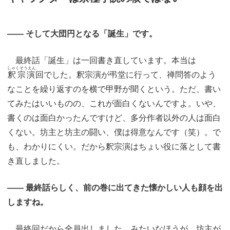
―― そして大団円となる「誕生」です。
最終話「誕生」は一回書き直しています。本当は
しゃくそうえん
釈宗演
回でした。釈宗演が弔堂に行って、禅問答のよう
なことを繰り返すのを横で甲野が聞くという。ただ、書い
てみたはいいものの、これが面白くないんですよ。いや、
書くのは面白かったんですけど、多分作者以外の人は面白
くない。坊主と坊主の闘い、僕は得意なんです（笑）。で
も、わかりにくい。だから釈宗演はちょい役に落として書
き直しました。
―― 最終話らしく、前の巻に出てきた懐かしい人も顔を出
しますね。
最終回だから全員出しました、みたいなほうが、坊主が