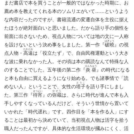
まだ書店で本を買うことが一般的ではなかった時期に、お
薦め本を教えてくれる本のソムリエがいて……というよう
な内容だったのですが、書籍流通の変遷自体を主役に据え
たほうが絶対面白いと思いました。だから語り手の個性を
前面に出さないため、視点人物については地の文に一人称
はぎょう
を設けないという決め事をしました。第一作『
破曉
』の視
たかとお
点人物・
高遠
は「役立たず」で、自由民権運動という大き
な波に乗れなかった人。その頃は本の購読なんて特殊な人
えんちゅう
のすることでした。五年後の第二作『
炎昼
』の時代になる
と本も自由に買えるようになり始める。でも諸事情で「読
とうこ
めない人」ということで、女性の
塔子
を語り手にしまし
まつよい
やぞう
た。第三作『
待宵
』の
弥蔵
は、さらに時代が進んで本も入
手しやすくなっているんだけど、そういう世情から置いて
いかれた「時代遅れ」です。四作目を「本を作る人」にす
ることは最初から決めていて、当初視点人物は活字を拾う
職人だったんですが、具体的な生活環境が摑みにくく、活