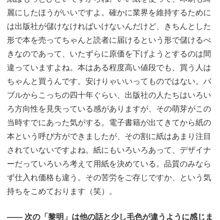
麗にしたほうがいいですよ。確かに業界を維持するために
は出版社が儲けなければいけないんだけど、きちんとした
形で本を売ってちゃんと読者に届けるという形で儲けるべ
きなのであって、いたずらに原価を下げようとするのは間
違っていますよね。本はある程度高い値段でも、買う人は
ちゃんと買うんです。安けりゃいいってものではない。バ
ブルからこっちの四十年ぐらい、出版社の人たちはいろい
ろ方向性を見失っている感がありますが、その萌芽がこの
当時すでにあった気がする。電子書籍が出てきてから紙の
本という呼び方ができましたが、その割に紙はあまり注目
されていないですよね。紙にもいろいろあって、デザイナ
ーだっていろいろ考えて用紙を決めている。品質のみなら
ず仕入れ価格も違う。その苦労をご存じですか、という気
持ちをこめております（笑）。
―― 次の「黎明」は他の話と少し毛色が違うように感じま