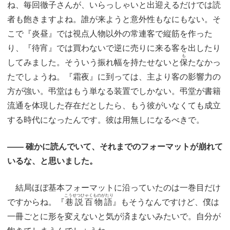
ね、毎回徹子さんが、いらっしゃいと出迎えるだけでは読
者も飽きますよね。誰が来ようと意外性もなにもない。そ
こで『炎昼』では視点人物以外の常連客で縦筋を作った
り、『待宵』では買わないで逆に売りに来る客を出したり
も
してみました。そういう振れ幅を持たせないと
保
たなかっ
たでしょうね。『霜夜』に到っては、主より客の影響力の
方が強い。弔堂はもう単なる装置でしかない。弔堂が書籍
流通を体現した存在だとしたら、もう彼がいなくても成立
する時代になったんです。彼は用無しになるべきで。
―― 確かに読んでいて、それまでのフォーマットが崩れて
いるな、と思いました。
結局ほぼ基本フォーマットに沿っていたのは一巻目だけ
こうせつひゃくものがたり
ですからね。『
巷説百物語
』もそうなんですけど、僕は
一冊ごとに形を変えないと気が済まないみたいで。自分が