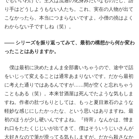
でもいいわけで。主人は流通の化身みたいなものだし、語
り手はどうしようもない人たち。これ、実在の人物が出て
こなかったら、本当につまらないですよ。小僧の撓はよく
わからない子ですしね（笑）。
―― シリーズを振り返ってみて、最初の構想から何か変わ
ったことはありますか。
僕は最初に決めたまんま全部書いちゃうので、途中で話
をいじって変えることは通常あまりないです。だから最初
に考えた通りではあるんですが……間が空くと忘れちゃう
こともある（笑）。本来甘酒屋は死んでたような気もしま
すね。作者の肚づもりとしては、もっと夏目漱石のような
軽妙な感じにしたかったな、という思いはありますね。最
初のほうが少し硬いんですよね。『待宵』なんかは、憎ま
れ口をたたくじじいが出てきて、僕はそういうじいさんが
大好きなので筆が滑ってる気もしますが。だから殺さなか