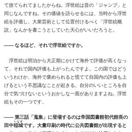
て捨てられてましたからね。浮世絵は昔の「ジャンプ」と
同じなんですね。その価値を語らせるには、当時から浮世
絵を評価し、大衆芸術として位置付けるべく「浮世絵概
説」なんかを書こうとしていた天心がいいだろうと。
―― なるほど、それで浮世絵ですか。
浮世絵は明治から大正期にかけて海外で評価が高くなっ
て、それで国内評価も上がったんですよ。この国ではどう
いうわけか、海外で褒められると慌てて自国内の評価も上
げるという不思議なことが起きる。自分のいいところを自
分で気づけないというおかしな一面がありますよね。浮世
絵もその一つです。
―― 第三話「蒐集」に登場するのは帝国図書館初代館長の
いなぎ
田中
稲城
です。大量印刷の時代に公共図書館が出現すると