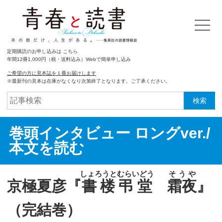
定期購読のお申し込みは こちら
年間12冊1,000円（税・送料込み）Webで簡単申し込み
ご希望の方に見本誌を１冊お届けします
※最新刊の見本は在庫がなくなり次第終了となります。ご了承ください。
検索
巻頭インタビュー ロングver./
本文を読む
しょろうとむらいどう
そうや
京極夏彦『
書楼弔堂
霜夜
』
（完結巻）