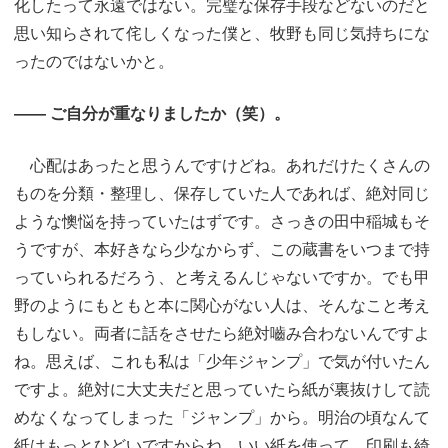
化したって永遠ではない。完璧な保存手段などないのだと
思い知らされて侘しくなった僕と、牧野も同じ気持ちにな
ったのではないかと。
―― ご自分が重なりましたか（笑）。
心配はあったと思うんですけどね。あれだけたくさんの
ものを分類・整理し、保存していた人であれば、絶対同じ
ような懊悩を持っていたはずです。さっきの田中稲城もそ
うですが、本好きなら少なからず、この蔵書をいつまで持
っていられるだろう、と考えるんじゃないですか。でも甲
野のようにもともと本に関心がない人は、そんなこと考え
もしない。両者に話をさせたら絶対嚙み合わないんですよ
ね。思えば、これも私は「少年ジャンプ」で気が付いたん
ですよ。絶対に大丈夫だと思っていたら紙が裏抜けして読
めなくなってしまった「ジャンプ」から。明治の頃なんて
紙はもっとひどいですからね。いい紙を使って、印刷も綺