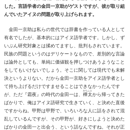
した。言語学者の金田一京助がゲストですが、彼が取り組
んでいたアイヌの問題が取り上げられます。
金田一京助は私らの世代では辞書を作っている人として
有名でしたが、基本的にはアイヌ語学者です。しかし、ず
いぶん研究対象とは揉めてますし、批判もされています。
民族の問題というのはデリケートなもので、差別的な言論
は論外としても、単純に価値観を押しつけあうようなこと
をしてもいけないでしょう。そこに関しては現代でも未解
決というよりない。だから金田一京助をアイヌ語学者とし
て持ち上げるだけですませることはできなかったんです
からふと
が、ただ『霜夜』の時代の金田一は、
樺太
から帰ってきた
ばかりで、俺はアイヌ語研究で生きていく、と決めた直後
ですからね。甲野は甲野で、いろいろな人に話をされて混
乱しているんですが、その甲野が、好きにしようと決めた
ばかりの金田一と出会う、という話なんですね。それが正