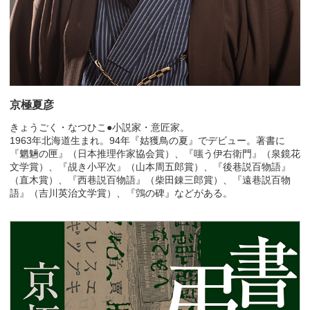
京極夏彦
きょうごく・なつひこ●小説家・意匠家。
1963年北海道生まれ。94年『姑獲鳥の夏』でデビュー。著書に
『魍魎の匣』（日本推理作家協会賞）、『嗤う伊右衛門』（泉鏡花
文学賞）、『覘き小平次』（山本周五郎賞）、『後巷説百物語』
（直木賞）、『西巷説百物語』（柴田錬三郎賞）、『遠巷説百物
語』（吉川英治文学賞）、『鵼の碑』などがある。