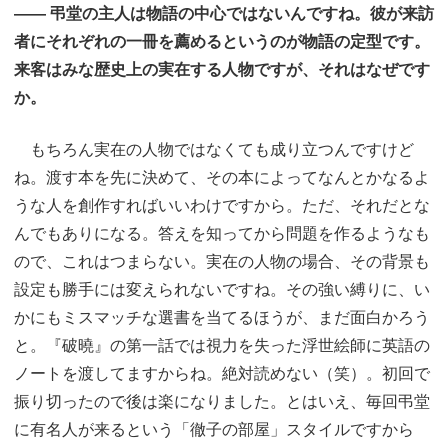
―― 弔堂の主人は物語の中心ではないんですね。彼が来訪
者にそれぞれの一冊を薦めるというのが物語の定型です。
来客はみな歴史上の実在する人物ですが、それはなぜです
か。
もちろん実在の人物ではなくても成り立つんですけど
ね。渡す本を先に決めて、その本によってなんとかなるよ
うな人を創作すればいいわけですから。ただ、それだとな
んでもありになる。答えを知ってから問題を作るようなも
ので、これはつまらない。実在の人物の場合、その背景も
設定も勝手には変えられないですね。その強い縛りに、い
かにもミスマッチな選書を当てるほうが、まだ面白かろう
と。『破曉』の第一話では視力を失った浮世絵師に英語の
ノートを渡してますからね。絶対読めない（笑）。初回で
振り切ったので後は楽になりました。とはいえ、毎回弔堂
に有名人が来るという「徹子の部屋」スタイルですから