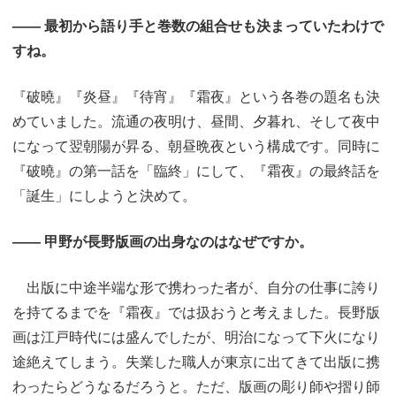
―― 最初から語り手と巻数の組合せも決まっていたわけで
すね。
『破曉』『炎昼』『待宵』『霜夜』という各巻の題名も決
めていました。流通の夜明け、昼間、夕暮れ、そして夜中
になって翌朝陽が昇る、朝昼晩夜という構成です。同時に
『破曉』の第一話を「臨終」にして、『霜夜』の最終話を
「誕生」にしようと決めて。
―― 甲野が長野版画の出身なのはなぜですか。
出版に中途半端な形で携わった者が、自分の仕事に誇り
を持てるまでを『霜夜』では扱おうと考えました。長野版
画は江戸時代には盛んでしたが、明治になって下火になり
途絶えてしまう。失業した職人が東京に出てきて出版に携
わったらどうなるだろうと。ただ、版画の彫り師や摺り師