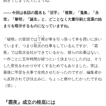
飽きてしまうんでしょうね。
―― 今回は各話の題名も「活字」「複製」「蒐集」「永
世」「黎明」「誕生」と、どことなく大量印刷と流通の始
まりを暗示するものになっていますね。
でっち
『破曉』の冒頭では
丁稚
が車を引っ張って本を買いに歩い
とりつぎ
ています。つまり
取次
の仕事をしているんですが、『霜
夜』では取次会社ができているから、彼らの出番はない。
一作ごとに五年時間が経つという決まりにしたのは、そう
した変化をわかりやすくするためでもありました。実は、
最後に弔堂を火事で全焼させたかったのですが、編集者か
ら反対されて沙汰止みに。ちょっと燃やしたかったですね
（笑）。
『霜夜』成立の根底には