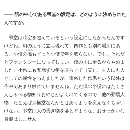
―― 話の中心である弔堂の設定は、どのように決められた
んですか。
弔堂は時空を超えているという設定にしたかったんです
けどね。幻のように立ち現れて、四作とも別の場所にあ
しほる
る。小僧の
撓
もずっと小僧で年を取らない。でも、それだ
とファンタジーになってしまい、僕の手に余るからやめま
した。小僧にも五歳ずつ年を取らせて（笑）、主人にも人
としての属性を与えましたが、還俗した僧侶という以外は
作中であまり触れていませんね。ただ僕の小説にはたくさ
んしゃべる物知りおやじがよく出てくるので、他の登場人
物、たとえば京極堂なんかとはありようを変えなくちゃい
けない。弔堂は人の憑き物を落とすような、おせっかいな
真似はしません。