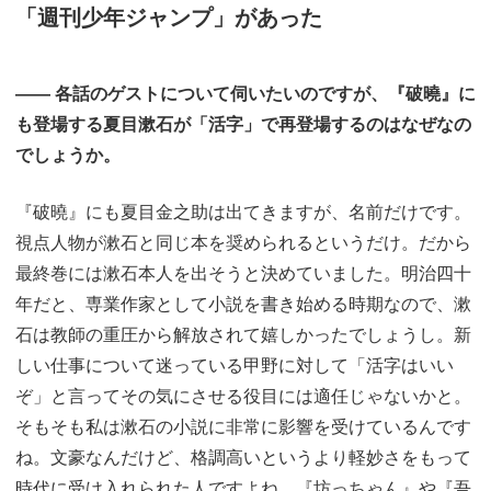
「週刊少年ジャンプ」があった
―― 各話のゲストについて伺いたいのですが、『破曉』に
も登場する夏目漱石が「活字」で再登場するのはなぜなの
でしょうか。
『破曉』にも夏目金之助は出てきますが、名前だけです。
視点人物が漱石と同じ本を奨められるというだけ。だから
最終巻には漱石本人を出そうと決めていました。明治四十
年だと、専業作家として小説を書き始める時期なので、漱
石は教師の重圧から解放されて嬉しかったでしょうし。新
しい仕事について迷っている甲野に対して「活字はいい
ぞ」と言ってその気にさせる役目には適任じゃないかと。
そもそも私は漱石の小説に非常に影響を受けているんです
ね。文豪なんだけど、格調高いというより軽妙さをもって
時代に受け入れられた人ですよね。『坊っちゃん』や『吾