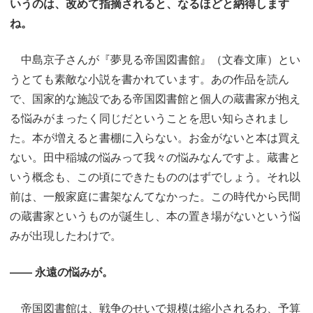
いうのは、改めて指摘されると、なるほどと納得します
ね。
中島京子さんが『夢見る帝国図書館』（文春文庫）とい
うとても素敵な小説を書かれています。あの作品を読ん
で、国家的な施設である帝国図書館と個人の蔵書家が抱え
る悩みがまったく同じだということを思い知らされまし
た。本が増えると書棚に入らない。お金がないと本は買え
ない。田中稲城の悩みって我々の悩みなんですよ。蔵書と
いう概念も、この頃にできたもののはずでしょう。それ以
前は、一般家庭に書架なんてなかった。この時代から民間
の蔵書家というものが誕生し、本の置き場がないという悩
みが出現したわけで。
―― 永遠の悩みが。
帝国図書館は、戦争のせいで規模は縮小されるわ、予算