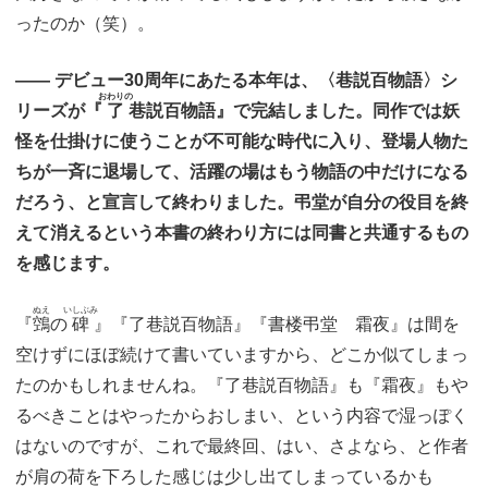
ったのか（笑）。
―― デビュー30周年にあたる本年は、〈巷説百物語〉シ
おわりの
リーズが『
了
巷説百物語』で完結しました。同作では妖
怪を仕掛けに使うことが不可能な時代に入り、登場人物た
ちが一斉に退場して、活躍の場はもう物語の中だけになる
だろう、と宣言して終わりました。弔堂が自分の役目を終
えて消えるという本書の終わり方には同書と共通するもの
を感じます。
ぬえ
いしぶみ
『
鵼
の
碑
』『了巷説百物語』『書楼弔堂 霜夜』は間を
空けずにほぼ続けて書いていますから、どこか似てしまっ
たのかもしれませんね。『了巷説百物語』も『霜夜』もや
るべきことはやったからおしまい、という内容で湿っぽく
はないのですが、これで最終回、はい、さよなら、と作者
が肩の荷を下ろした感じは少し出てしまっているかも