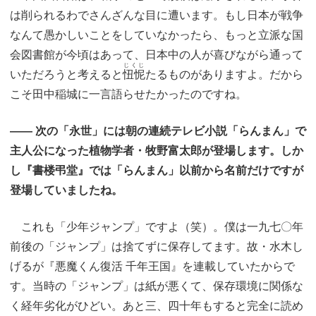
は削られるわでさんざんな目に遭います。もし日本が戦争
なんて愚かしいことをしていなかったら、もっと立派な国
会図書館が今頃はあって、日本中の人が喜びながら通って
じくじ
いただろうと考えると
忸怩
たるものがありますよ。だから
こそ田中稲城に一言語らせたかったのですね。
―― 次の「永世」には朝の連続テレビ小説「らんまん」で
主人公になった植物学者・牧野富太郎が登場します。しか
し『書楼弔堂』では「らんまん」以前から名前だけですが
登場していましたね。
これも「少年ジャンプ」ですよ（笑）。僕は一九七〇年
前後の「ジャンプ」は捨てずに保存してます。故・水木し
げるが『悪魔くん復活 千年王国』を連載していたからで
す。当時の「ジャンプ」は紙が悪くて、保存環境に関係な
く経年劣化がひどい。あと三、四十年もすると完全に読め