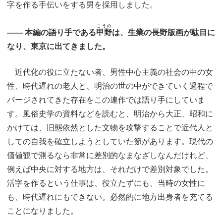
字を作る手伝いをする男を採用しました。
こうの
―― 本編の語り手である
甲野
は、生業の長野版画が駄目に
なり、東京に出てきました。
近代化の役に立たない者、男性中心主義の社会の中の女
性、時代遅れの老人と、明治の世の中ができていく過程で
パージされてきた存在をこの連作では語り手にしていま
す。風俗史学の資料などを読むと、明治から大正、昭和に
かけては、旧態依然とした文物を攻撃することで近代人と
しての自我を確立しようとしていた節があります。現代の
価値観で測るなら非常に差別的なまなざしなんだけれど、
例えば中央に対する地方は、それだけで差別対象でした。
活字を作るという仕事は、役立たずにも、当時の女性に
も、時代遅れにもできない。必然的に地方出身者を充てる
ことになりました。