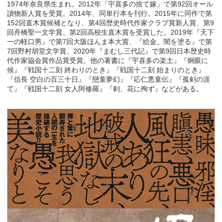
1974年奈良県生まれ。2012年「宇喜多の捨て嫁」で第92回オール
讀物新人賞を受賞。2014年、同単行本を刊行。2015年に同作で第
152回直木賞候補となり、第4回歴史時代作家クラブ賞新人賞、第9
回舟橋聖一文学賞、第2回高校生直木賞を受賞した。2019年『天下
一の軽口男』で第7回大阪ほんま本大賞、『絵金、闇を塗る』で第
7回野村胡堂文学賞、2020年『まむし三代記』で第9回日本歴史時
代作家協会賞作品賞受賞。他の著書に『宇喜多の楽土』『炯眼に
候』『戦国十二刻 終わりのとき』『戦国十二刻 始まりのとき』
『信長 空白の百三十日』『戀童夢幻』『応仁悪童伝』『孤剣の涯
て』『戦国十二刻 女人阿修羅』『剣、花に殉ず』などがある。