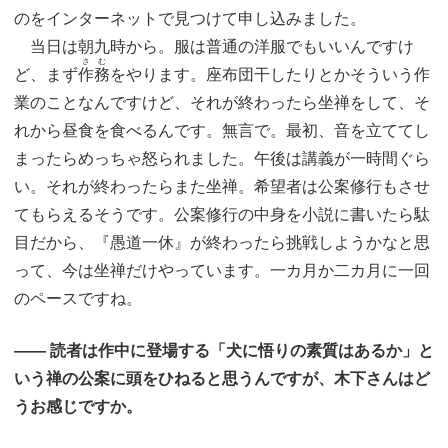
のをインターネットで見つけて申し込みました。
当日は朝九時から。服は普通の洋服でもいいんですけ
さむ
ど、まず
作務
をやります。座布団干したりとかそういう作
業のことなんですけど、それが終わったら坐禅をして、そ
れから昼食を食べるんです。無言で。最初、音を立ててし
まったらめっちゃ怒られました。午後は講義が一時間ぐら
い。それが終わったらまた坐禅。希望者は公案修行もさせ
てもらえるそうです。公案修行の中身を小説に書いたら駄
目だから、『愚道一休』が終わったら挑戦しようかなと思
って、今は坐禅だけやっています。一カ月か二カ月に一回
のペースですね。
―― 読者は作中に登場する「犬に悟りの素質はあるか」と
いう禅の公案に頭をひねると思うんですが、木下さんはど
うお感じですか。