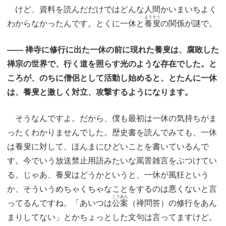
けど、資料を読んだだけではどんな人間かいまいちよく
ようそう
わからなかったんです。とくに一休と
養叟
の関係が謎で。
―― 禅寺に修行に出た一休の前に現れた養叟は、腐敗した
禅宗の世界で、行く道を照らす光のような存在でした。と
ころが、のちに僧侶として活動し始めると、とたんに一休
は、養叟と激しく対立、攻撃するようになります。
そうなんですよ。だから、僕も最初は一休の気持ちがま
ったくわかりませんでした。歴史書を読んでみても、一休
は養叟に対して、ほんまにひどいことを書いているんで
す。今でいう放送禁止用語みたいな罵詈雑言をぶつけてい
る。じゃあ、養叟はどうかというと、一休が風狂という
か、そういうめちゃくちゃなことをするのは悪くないと言
こうあん
ってるんですね。「あいつは
公案
（禅問答）の修行をあん
まりしてない」とかちょっとした文句は言ってますけど。