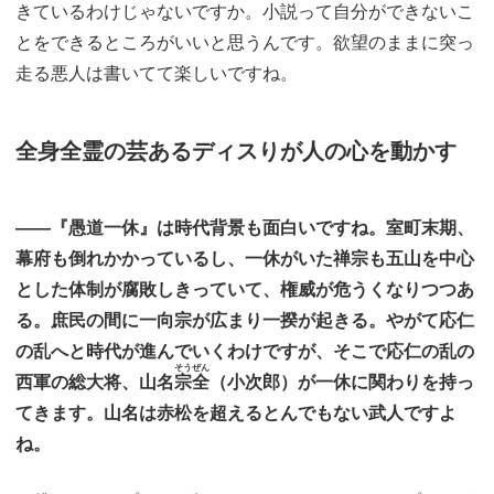
きているわけじゃないですか。小説って自分ができないこ
とをできるところがいいと思うんです。欲望のままに突っ
走る悪人は書いてて楽しいですね。
全身全霊の芸あるディスりが人の心を動かす
――『愚道一休』は時代背景も面白いですね。室町末期、
幕府も倒れかかっているし、一休がいた禅宗も五山を中心
とした体制が腐敗しきっていて、権威が危うくなりつつあ
る。庶民の間に一向宗が広まり一揆が起きる。やがて応仁
の乱へと時代が進んでいくわけですが、そこで応仁の乱の
そうぜん
西軍の総大将、山名
宗全
（小次郎）が一休に関わりを持っ
てきます。山名は赤松を超えるとんでもない武人ですよ
ね。