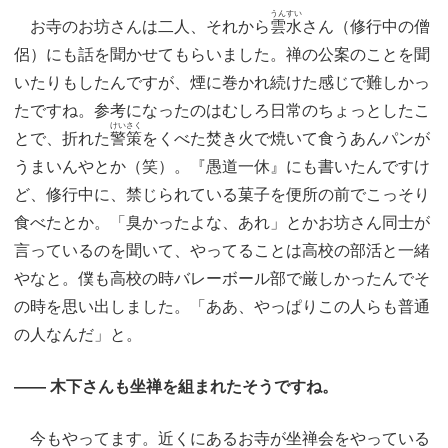
うんすい
お寺のお坊さんは二人、それから
雲水
さん（修行中の僧
侶）にも話を聞かせてもらいました。禅の公案のことを聞
いたりもしたんですが、煙に巻かれ続けた感じで難しかっ
たですね。参考になったのはむしろ日常のちょっとしたこ
けいさく
とで、折れた
警策
をくべた焚き火で焼いて食うあんパンが
うまいんやとか（笑）。『愚道一休』にも書いたんですけ
ど、修行中に、禁じられている菓子を便所の前でこっそり
食べたとか。「臭かったよな、あれ」とかお坊さん同士が
言っているのを聞いて、やってることは高校の部活と一緒
やなと。僕も高校の時バレーボール部で厳しかったんでそ
の時を思い出しました。「ああ、やっぱりこの人らも普通
の人なんだ」と。
―― 木下さんも坐禅を組まれたそうですね。
今もやってます。近くにあるお寺が坐禅会をやっている