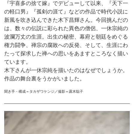
『宇喜多の捨て嫁』でデビューして以来、『天下一
の軽口男』『孤剣の涯て』などの作品で時代小説に
新風を吹き込んできた木下昌輝さん。今回挑んだの
は、数々の伝説に彩られた異色の僧侶、一休宗純の
波瀾万丈の生涯。出生の秘密、幕府と朝廷をめぐる
権力闘争、禅宗の腐敗への反発、そして、生涯にわ
たって探求した禅への思いをあますところなく描い
ています。
木下さんが一休宗純を描いたのはなぜでしょうか。
作品の舞台裏をうかがいました。
聞き手・構成＝タカザワケンジ／撮影＝露木聡子