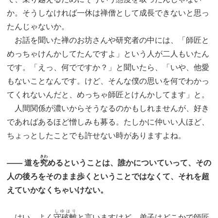
か。そうしなければ一休は禅僧として成長できないと思っ
たんじゃないか。
お話を聞いた禅のお坊さんや研究者の中には、「師匠と
めっちゃけんかしてたんですよ」という人が二人もいたん
です。「えっ、何でですか？」と聞いたら、「いや、他愛
もないことなんです。けど、そんな僕の思いを何でわかっ
てくれないんだと、めっちゃ師匠とけんかしてます」と。
人間関係が濃いからそうなるのかもしれませんが、好き
であればあるほど憎しみも募る。たしかに仲いい人ほど、
ちょっとしたことでも許せない時がありますよね。
きわ
―― 道を
究
めるということは、誰かについていって、その
人の後ろをそのまま歩くということではなくて、それを超
えていかなくちゃいけない。
しゆはり
はい。よく
守破離
と言いますけど、弟子はどこかで師匠