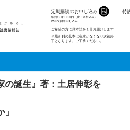
定期購読のお申し込み
特
年間12冊1,000円（税・送料込み）
Webで簡単申し込み
ご希望の方に見本誌を１冊お届けします
※最新刊の見本は在庫がなくなり次第終
了となります。ご了承ください。
家の誕生』著：土居伸彰を
か」