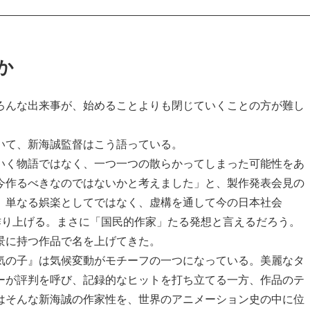
か
ろんな出来事が、始めることよりも閉じていくことの方が難し
いて、新海誠監督はこう語っている。
いく物語ではなく、一つ一つの散らかってしまった可能性をあ
今作るべきなのではないかと考えました」と、製作発表会見の
、単なる娯楽としてではなく、虚構を通して今の日本社会
作り上げる。まさに「国民的作家」たる発想と言えるだろう。
景に持つ作品で名を上げてきた。
気の子』は気候変動がモチーフの一つになっている。美麗なタ
ーが評判を呼び、記録的なヒットを打ち立てる一方、作品のテ
はそんな新海誠の作家性を、世界のアニメーション史の中に位