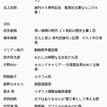
ド』
北上次郎
創刊４５周年記念 集英社文庫ならこの５
冊！
連載
吉見俊哉
長い崩壊の時代 ２１世紀の歴史を書く②
堀本裕樹
才人と俳人 俳句交換句ッ記㉒ ゲスト中江有
里
ドリアン助川
動物哲学童話⑮
四方田犬彦
わたしの神聖なる女友だち③
片野ゆか
セカンドキャリア──引退競走馬をめぐる旅
⑥
阿部暁子
カラフル⑪
姫野カオルコ
顔面放談⑨
黒木 亮
イギリス国際金融浪漫⑮
武田砂鉄
父ではありませんが 第三者として考える⑫
竹田津 実
獣医師、アフリカの水をのむ⑲