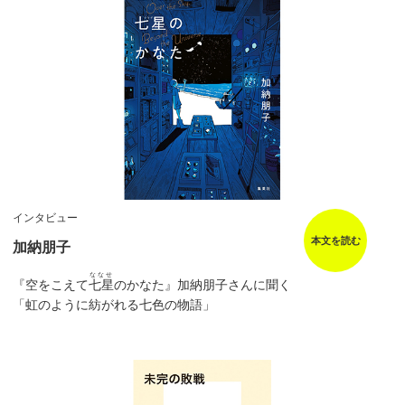
インタビュー
本文を読む
加納朋子
ななせ
『空をこえて
七星
のかなた』加納朋子さんに聞く
「虹のように紡がれる七色の物語」