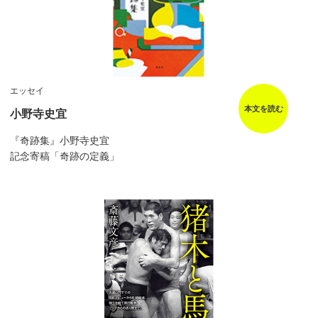
エッセイ
本文を読む
小野寺史宜
『奇跡集』小野寺史宜
記念寄稿「奇跡の定義」