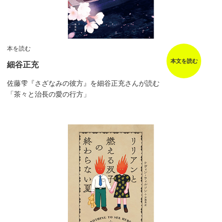
本を読む
本文を読む
細谷正充
佐藤雫『さざなみの彼方』を細谷正充さんが読む
「茶々と治長の愛の行方」