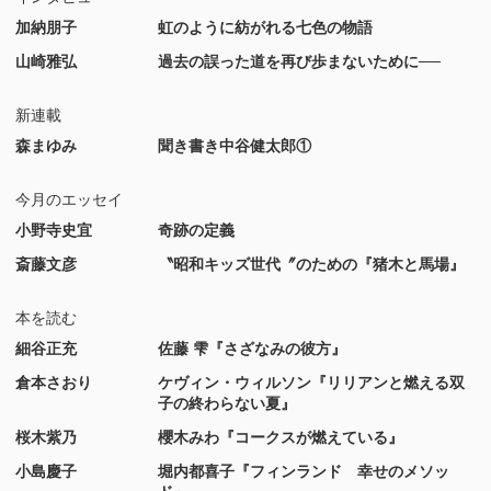
加納朋子
虹のように紡がれる七色の物語
山崎雅弘
過去の誤った道を再び歩まないために──
新連載
森まゆみ
聞き書き中谷健太郎①
今月のエッセイ
小野寺史宜
奇跡の定義
斎藤文彦
〝昭和キッズ世代〞のための『猪木と馬場』
本を読む
細谷正充
佐藤 雫『さざなみの彼方』
倉本さおり
ケヴィン・ウィルソン『リリアンと燃える双
子の終わらない夏』
桜木紫乃
櫻木みわ『コークスが燃えている』
小島慶子
堀内都喜子『フィンランド 幸せのメソッ