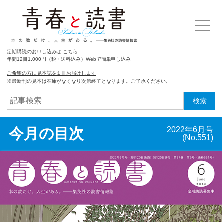
定期購読のお申し込みは こちら
年間12冊1,000円（税・送料込み）Webで簡単申し込み
ご希望の方に見本誌を１冊お届けします
※最新刊の見本は在庫がなくなり次第終了となります。ご了承ください。
検索
今月の目次
2022年6月号
(No.551)