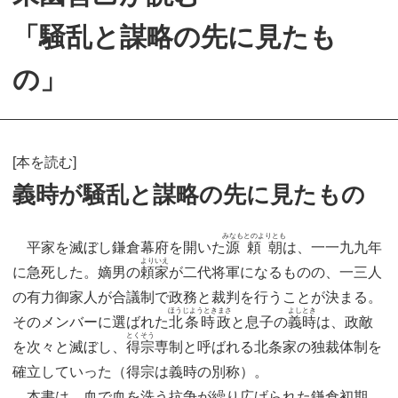
「騒乱と謀略の先に見たも
の」
[本を読む]
義時が騒乱と謀略の先に見たもの
みなもとのよりとも
平家を滅ぼし鎌倉幕府を開いた
源頼朝
は、一一九九年
よりいえ
に急死した。嫡男の
頼家
が二代将軍になるものの、一三人
の有力御家人が合議制で政務と裁判を行うことが決まる。
ほうじようときまさ
よしとき
そのメンバーに選ばれた
北条時政
と息子の
義時
は、政敵
とくそう
を次々と滅ぼし、
得宗
専制と呼ばれる北条家の独裁体制を
確立していった（得宗は義時の別称）。
本書は、血で血を洗う抗争が繰り広げられた鎌倉初期