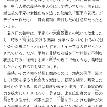
を、中心人物の義時を主人公にして描いている。著者は、
滅亡後の平家の女性たちを追った短編集『源平六花撰』が
デビュー作だけに、鎌倉初期に着目したのは必然だったと
いえる。
おおばかげちか
若き日の義時は、平家方の
大庭景親
との戦いで敗北した
ちようあい
り、時政の
寵愛
を受ける後妻に分家へ追いやられるのでは
と疑心暗鬼にとらわれたりする、ナイーブな人物だったと
されている。だが、平然と非情な決断を下す頼朝と不利な
まさこ
状況を巧みに逆転する姉・
政子
の近くで働くうち、義時は
したたかな政治力を身につける。
義時がその本領を発揮し始めるのは、頼家の乳母一族と
ひき
して権勢を振るう
比企
氏を滅ぼし、頼家を幽閉、暗殺した
事件からである。義時は時政や政子と連携して北条家の権
ひめ
力を拡大したとされるが、著者は、比企氏出身の妻・
姫
の
まえ
いちまん
前
と引き裂かれ、頼家の息子・
一幡
を手にかけた義時が大
きな虚無を抱え、それを埋めるため父と姉からも権力を奪