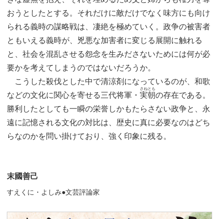
おうとしたとする。それだけに敵だけでなく味方にも向け
られる義時の謀略戦は、凄絶を極めていく。政争の被害者
ともいえる義時が、兇悪な加害者に変じる展開に触れる
と、社会を混乱させる怨念を生みださないためには何が必
要かを考えてしまうのではないだろうか。
こうした殺伐とした中で清涼剤になっているのが、和歌
さねとも
などの文化に関心を寄せる三代将軍・
実朝
の存在である。
勝利したとしても一瞬の栄誉しかもたらさない政争と、永
遠に記憶される文化の対比は、歴史に真に必要なのはどち
らなのかを問い掛けており、強く印象に残る。
末國善己
すえくに・よしみ●文芸評論家