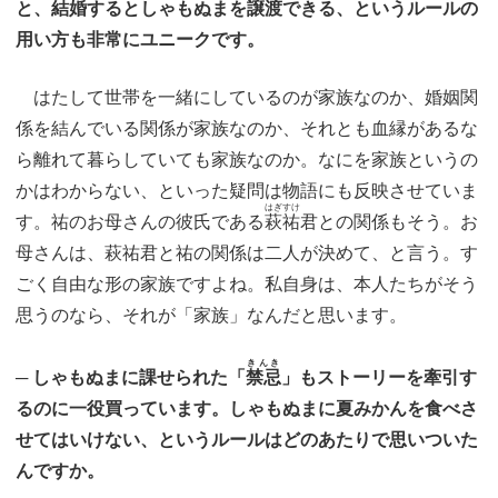
と、結婚するとしゃもぬまを譲渡できる、というルールの
用い方も非常にユニークです。
はたして世帯を一緒にしているのが家族なのか、婚姻関
係を結んでいる関係が家族なのか、それとも血縁があるな
ら離れて暮らしていても家族なのか。なにを家族というの
かはわからない、といった疑問は物語にも反映させていま
はぎすけ
す。祐のお母さんの彼氏である
萩祐
君との関係もそう。お
母さんは、萩祐君と祐の関係は二人が決めて、と言う。す
ごく自由な形の家族ですよね。私自身は、本人たちがそう
思うのなら、それが「家族」なんだと思います。
きんき
─ しゃもぬまに課せられた「
禁忌
」もストーリーを牽引す
るのに一役買っています。しゃもぬまに夏みかんを食べさ
せてはいけない、というルールはどのあたりで思いついた
んですか。