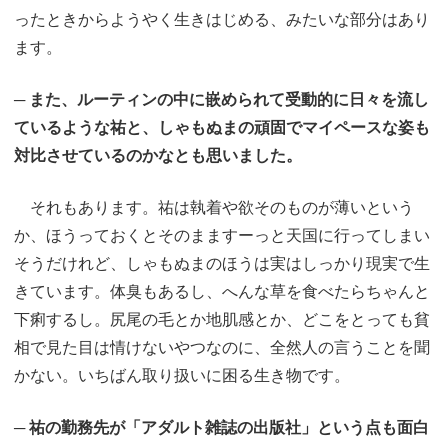
ったときからようやく生きはじめる、みたいな部分はあり
ます。
─ また、ルーティンの中に嵌められて受動的に日々を流し
ているような祐と、しゃもぬまの頑固でマイペースな姿も
対比させているのかなとも思いました。
それもあります。祐は執着や欲そのものが薄いという
か、ほうっておくとそのまますーっと天国に行ってしまい
そうだけれど、しゃもぬまのほうは実はしっかり現実で生
きています。体臭もあるし、へんな草を食べたらちゃんと
下痢するし。尻尾の毛とか地肌感とか、どこをとっても貧
相で見た目は情けないやつなのに、全然人の言うことを聞
かない。いちばん取り扱いに困る生き物です。
─ 祐の勤務先が「アダルト雑誌の出版社」という点も面白