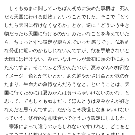
しゃもぬまに関していちばん初めに決めた事柄は「死ん
だら天国に行ける動物」ということでした。そこで「どう
したら天国に行けなくなるか」とか、逆に「どういう生き
物だったら天国に行けるのか」みたいなことを考えていた
ら、ちょっとずつ設定が膨らんでいった感じです。仏教的
な発想に近いのかもしれないんですが、欲を手放さないと
天国には行けない、みたいなルールが最初に頭の中にあっ
たんですよ。そこでふと浮かんだのが、夏みかんの鮮烈な
イメージ。色とか匂いとか、あの鮮やかさは命とか欲のか
たまり、生命力の象徴なんだろうなと。ということは、天
国に行くためには夏みかんは食べちゃいけないのかな、と
思って。でもしゃもぬまだってほんとうは夏みかんが好き
なんだと思うんですよ。だからこそ我慢しなきゃいけない
っていう、修行的な意味合いでそういう設定にしました。
宗派によって違うのかもしれないですけれど、どこをと
ってみても仏教はややこしいことを言っていると感じま