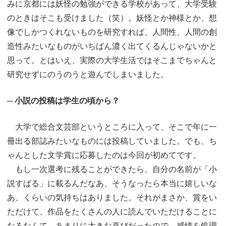
みに京都には妖怪の勉強ができる学校があって、大学受験
のときはそこも受けました（笑）。妖怪とか神様とか、想
像でしかつくれないものを研究すれば、人間性、人間の創
造性みたいなものがいちばん濃く出てくるんじゃないかと
思って。とはいえ、実際の大学生活ではそこまでちゃんと
研究せずにのうのうと遊んでしまいました。
─ 小説の投稿は学生の頃から？
大学で総合文芸部というところに入って、そこで年に一
冊出る部誌みたいなものには投稿していました。でも、ち
ゃんとした文学賞に応募したのは今回が初めてです。
もし一次選考に残ることができたら、自分の名前が「小
説すばる」に載るんだなあ、そうなったら本当に嬉しいな
あ、くらいの気持ちはありました。それがまさか、賞をい
ただけて、作品をたくさんの人に読んでいただけることに
なるなんて。あまりに大きな喜びだったので、感情を処理