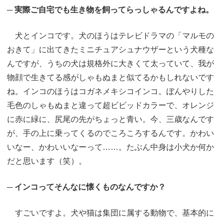
─ 実際ご自宅でも生き物を飼ってらっしゃるんですよね。
犬とインコです。犬のほうはテレビドラマの「マルモの
おきて」に出てきたミニチュアシュナウザーという犬種な
んですが、うちの犬は規格外に大きくて太っていて、我が
物顔で生きてる感がしゃもぬまと似てるかもしれないです
ね。インコのほうはコガネメキシコインコ。ぼんやりした
毛色のしゃもぬまと違って超ビビッドカラーで、オレンジ
に赤に緑に、尻尾の先がちょっと青い。今、三歳なんです
が、手の上に乗ってくるのでころころするんです。かわい
いなー、かわいいなーって……。たぶん中身は小犬か何か
だと思います（笑）。
─ インコってそんなに懐くものなんですか？
すごいですよ。犬や猫は集団に属する動物で、基本的に