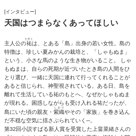
[インタビュー]
天国はつまらなくあってほしい
たすく
主人公の
祐
は、とある「島」出身の若い女性。島の
特徴は、珍しい夏みかんの栽培と、「しゃもぬま」
という、小さな馬のような生き物がいること。 しゃ
もぬまは、自らの死期が近づいたとき島の人間をひ
とり選び、一緒に天国に連れて行ってくれることが
あると信じられ、神聖視されている。ある日、島を
離れて生活している祐のもとへ、なぜかしゃもぬま
が現れる。困惑しながらも受け入れる祐だったが、
しおり
島にいた頃の親友・
紫織
やその「家族」を巻き込ん
だ不穏な空気に揺さぶられていく─。
第32回小説すばる新人賞を受賞した上畠菜緒さんの