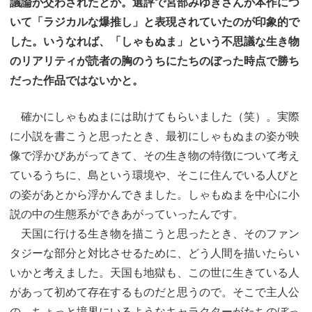
議論が交わされたとか。選評で宮部みゆきさんが本作につ
いて「ラジカルな爆推し」と表現されていたのが印象的で
した。いうなれば、「しゃもぬま」という不思議な生き物
のリアリティが読者の胸のうちにたちのぼった時点で勝ち
だった作品ではないかと。
確かにしゃもぬまには助けてもらいました（笑）。実際
に小説を書こうと思ったとき、最初にしゃもぬまの姿が映
像で浮かびあがってきて、その生き物の特徴について考え
ているうちに、島という環境や、そこに住んでいる人びと
の姿があとから浮かんできました。しゃもぬまを中心に小
説の中の生態系ができあがっていったんです。
天国に行ける生き物を描こうと思ったとき、そのファン
タジーな部分と対比させるために、どう人間を描いたらい
いかと考えました。天国も地獄も、この世に生きている人
があって初めて存在するものだと思うので。そこで主人公
の、ちょっと境界にいるようなキャラクターがたちのぼっ