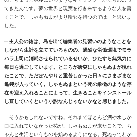
てきたんです。夢の世界と現実を行き来するような人を書
くことで、しゃもぬまがより輪郭を持つのでは、と思いま
した。
─ 主人公の祐は、島を出て編集者の見習いのようなことを
しながら生計を立てているものの、過酷な労働環境でモラ
ハラ上司に消耗させられているせいか、ひたすら無気力に
毎日を過ごしています。ところが唐突にしゃもぬまが現れ
たことで、ただぼんやりと重苦しかった日々にさまざまな
亀裂が入っていく。しゃもぬまという死の象徴のような存
在を迎え入れることによって、生きることをインストール
し直していくという小説なんじゃないかなと感じました。
そうかもしれないですね。それまでほとんど酒や水しか
口に入れていなかった祐が、しゃもぬまが来たことで、ち
ゃんと生活というものを始めるようになる。死ぬってわか