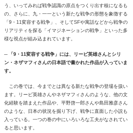
う、いってみれば戦争認識の原点をつくり出す核になるも
の、さらに、九・一一という新たな戦争の形態を象徴する
「9・11変容する戦争」、そしてSFや寓話などから戦争の
リアリティを探る「イマジネーションの戦争」といった多
様な視点が組み込まれています。
─ 「9・11変容する戦争」には、リービ英雄さんとシリ
ン・ネザマフィさんの日本語で書かれた作品が入っていま
す。
この巻では、今までとは異なる新たな戦争の登場を扱い
ます。リービ英雄さんやネザマフィさんのような、他の文
化経験を踏まえた作品や、平野啓一郎さんや島田雅彦さん
のような、日本の状況を掘り下げ、戦争に直面した小説も
入っている。一つの巻の中にいろいろな工夫がなされてい
ると思います。