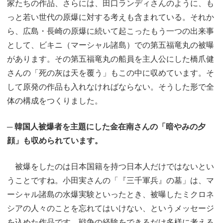
家たちの作品、さらには、田口ランディさんのように、も
っと若い世代の原爆に対する考えも含まれている。それか
ら、広島・長崎の原爆に続いて起こったもう一つの出来事
として、ビキニ（マーシャル諸島）での第五福竜丸の被曝
があります。その第五福竜丸の船員を主人公にした橋爪健
さんの「死の灰は天を覆う」もこの中に収めています。そ
して原発の作品も入れなければならない。そうした形で全
体の構成をつくりました。
─ 韓国人被爆者を主題にした金在南さんの「暗やみの夕
顔」も収められています。
被爆をしたのは日本国籍を持つ日本人だけではないとい
うことですね。小田実さんの「『三千軍兵』の墓」は、マ
ーシャル諸島の水爆実験といったとき、被曝したミクロネ
シアの人々のことを忘れてはいけない、というメッセージ
を込めた作品です。戦争の経験をできるだけ多様に考える