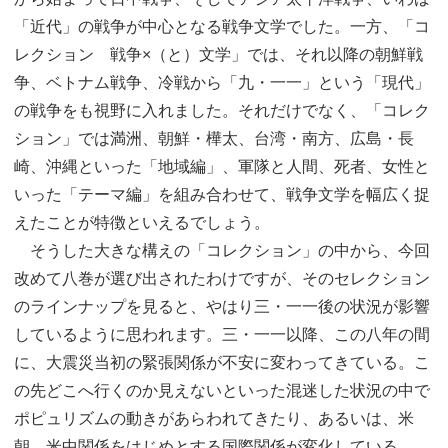
「近代」の戦争が中心となる戦争文学でした。一方、「コ
レクション 戦争×（と）文学」では、それ以降の朝鮮戦
争、ベトナム戦争、冷戦から「九・一一」という「現代」
の戦争をも視野に入れました。それだけでなく、「コレク
ション」では満洲、朝鮮・樺太、台湾・南方、広島・長
崎、沖縄といった「地域編」、軍隊と人間、死者、女性と
いった「テーマ編」を組み合わせて、戦争文学を幅広く捉
えたことが特徴といえるでしょう。
そうした大きな構えの「コレクション」の中から、今回
改めて八巻が選び出されたわけですが、そのセレクション
のラインナップを見ると、やはり三・一一後の状況が影響
しているように思われます。三・一一以降、この八年の間
に、大震災当初の緊張関係が不安に変わってきている。こ
の先どこへ行くのか見えないといった混迷した状況の中で
ポピュリズムの動きがあらわれてきたり、あるいは、米
朝、米中関係をはじめとする国際関係が変化している。