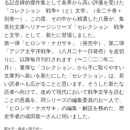
る記念碑的傑作集として各界から高い評価を受けた
「コレクション 戦争×（と）文学」（全二十巻＋
別巻一）。この度、その中から精選した八冊が、集
英社文庫ヘリテージシリーズ「セレクション 戦争
と文学」として、新たに登場しました。
第一弾「ヒロシマ・ナガサキ」（発売中）、第二弾
「アジア太平洋戦争」（八月二十一日発売）を皮切
りに、以降毎月刊行されます（〜二〇二〇年二
月）。重厚な「コレクション」から手に取りやすい
文庫判へ装いを新たにした「セレクション」は、若
い読者へも広がることと思います。そうした新たな
読者へ向けて、改めて現代において戦争文学を読む
ことの意義を、同シリーズの編集委員のお一人で、
「ヒロシマ・ナガサキ」の編集・解説を務めた、歴
史学者の成田龍一さんに伺いました。
聞き手・構成＝増子信一