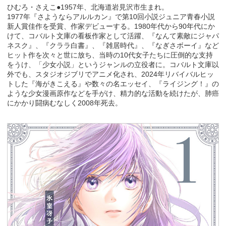
ひむろ・さえこ●1957年、北海道岩見沢市生まれ。
1977年『さようならアルルカン』で第10回小説ジュニア青春小説
新人賞佳作を受賞、作家デビューする。1980年代から90年代にか
けて、コバルト文庫の看板作家として活躍、『なんて素敵にジャパ
ネスク』、『クララ白書』、『雑居時代』、『なぎさボーイ』など
ヒット作を次々と世に放ち、当時の10代女子たちに圧倒的な支持
をうけ、「少女小説」というジャンルの立役者に。コバルト文庫以
外でも、スタジオジブリでアニメ化され、2024年リバイバルヒッ
トした『海がきこえる』や数々の名エッセイ、『ライジング！』の
ような少女漫画原作などを手がけ、精力的な活動を続けたが、肺癌
にかかり闘病むなしく2008年死去。