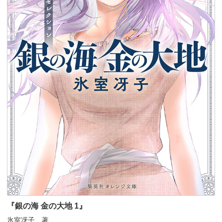
『銀の海 金の大地 1』
氷室冴子 著