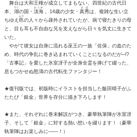
舞台は大和王権が成立してまもない、四世紀の古代日
ウミ
おうみ
まほ
本、
湖
の国・
淡海
。14歳の少女・
真秀
は、複雑な生い立
ムラ
ちゆえ
邑
の人々から疎外されていたが、病で寝たきりの母
と、目も耳も不自由な兄を支えながら日々を気丈に生きて
いた。
やがて彼女は自身に流れる巫王の一族「佐保」の血のた
め、時代の争乱に巻き込まれていくことになるのだが─!?
「古事記」を愛した氷室冴子が全身全霊を捧げて綴った、
息もつかせぬ怒濤の古代転生ファンタジー！
★復刊版では、初版時にイラストを担当した飯田晴子がふ
たたび「銀金」世界を存分に描き下ろします！
★また、それぞれに巻末解説がつき、豪華執筆陣が氷室冴
子、そして「銀金」に対する熱い想いを綴ります！（豪華
執筆陣はお楽しみに――！）