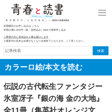
定期購読のお申し込みは こちら
年間12冊1,000円（税・送料込み）Webで簡単申し込み
ご希望の方に見本誌を１冊お届けします
※最新刊の見本は在庫がなくなり次第終了となります。ご了承ください。
検索
カラーロ絵/本文を読む
伝説の古代転生ファンタジー
氷室冴子『銀の海 金の大地』
全11冊（集英社オレンジ文