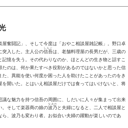
光
談屋奮闘記」、そして今度は「おやこ相談屋雑記帳」。野口卓
しんご
に突入した。主人公の
信吾
は、老舗料理屋の長男だが、三歳の
と記憶を失う。その代わりなのか、ほとんどの生き物と話すこ
得たのは、何か果たすべき役割があるのではないかと思った信
また、異能を使い何度か困った人を助けたことがあったのをき
屋を開いた。とはいえ相談屋だけでは食ってはいけないと、将
議な魅力を持つ信吾の周囲に、しだいに人々が集まって出来
なみの
い。そして楽器商の娘の
波乃
と夫婦になると、二人で相談屋と
なら、波乃も変わり者。お似合い夫婦の躍動が楽しいのであ