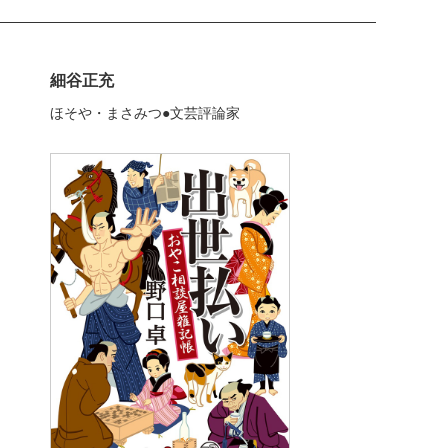
細谷正充
ほそや・まさみつ●文芸評論家