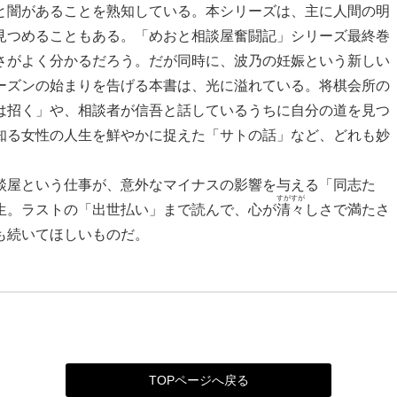
闇があることを熟知している。本シリーズは、主に人間の明
見つめることもある。「めおと相談屋奮闘記」シリーズ最終巻
さがよく分かるだろう。だが同時に、波乃の妊娠という新しい
ーズンの始まりを告げる本書は、光に溢れている。将棋会所の
は招く」や、相談者が信吾と話しているうちに自分の道を見つ
知る女性の人生を鮮やかに捉えた「サトの話」など、どれも妙
屋という仕事が、意外なマイナスの影響を与える「同志た
すがすが
生。ラストの「出世払い」まで読んで、心が
清々
しさで満たさ
も続いてほしいものだ。
TOPページへ戻る