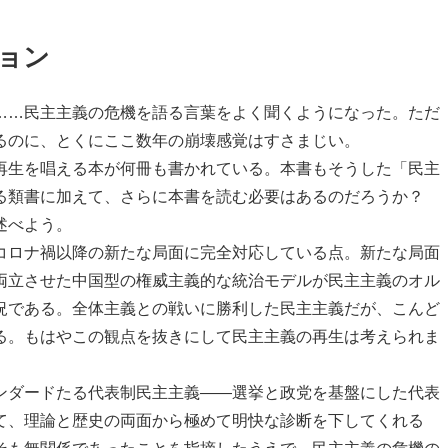
ョン
…民主主義の危機を語る言葉をよく聞くようになった。ただ
るのに、とくにここ数年の崩壊感覚はすさまじい。
生を唱える本が何冊も書かれている。本書もそうした「民主
る類書に加えて、さらに本書を読む必要はあるのだろうか？
述べよう。
ロナ禍以降の新たな局面に完全対応している点。新たな局面
両立させた中国型の権威主義的な統治モデルが民主主義のオル
況である。全体主義との戦いに勝利した民主主義だが、こんど
る。もはやこの観点を抜きにして民主主義の再生は考えられま
ダードたる代表制民主主義――選挙と政党を基盤にした代表
て、理論と歴史の両面から極めて明快な診断を下してくれる