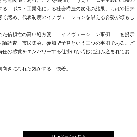
そも無関係であったことを指摘したうえで、民主主義の危機の
する。ポスト工業化による社会構造の変化の結果、もはや旧来
潔く認め、代表制度のイノヴェーションを唱える姿勢が頼もし
た信頼性の高い処方箋――イノヴェーション事例――を提示
世論調査、市民集会、参加型予算という三つの事例である。ど
責任の感覚をエンパワーする仕掛けが巧妙に組み込まれてお
。
前向きになれた気がする。快著。
TOPページへ戻る