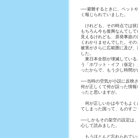
──避難するときに、ペット
く報じられていました。
けれども、その時点では状況
もちろん今も復興なんてして
見えるけれども、原発事故の
くわかりませんでした。その
被害がさらに広範囲に及び、
した。
東日本全部が壊滅している
う「ホワット・イフ（仮定）
ったからで、もう少し時間が
──当時の空気が小説に反映
何が正しくて何が誤った情報
ったと思いますが。
何が正しいかは今でもよく
てしまった国って、ものすご
──しかもその架空の設定は
心して読みました。
もうほとんど忘れられてい