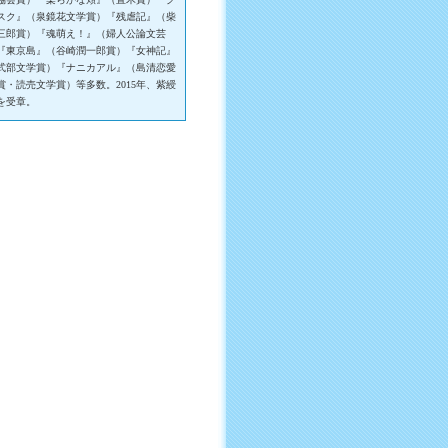
スク』（泉鏡花文学賞）『残虐記』（柴
三郎賞）『魂萌え！』（婦人公論文芸
『東京島』（谷崎潤一郎賞）『女神記』
式部文学賞）『ナニカアル』（島清恋愛
賞・読売文学賞）等多数。2015年、紫綬
を受章。