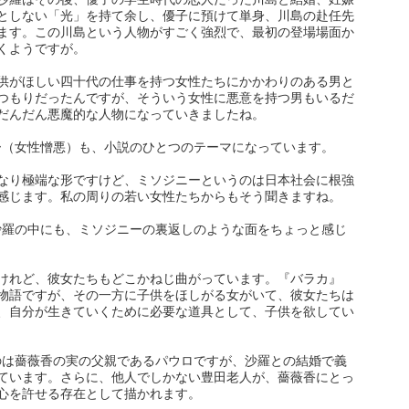
としない「光」を持て余し、優子に預けて単身、川島の赴任先
ます。この川島という人物がすごく強烈で、最初の登場場面か
くようですが。
供がほしい四十代の仕事を持つ女性たちにかかわりのある男と
つもりだったんですが、そういう女性に悪意を持つ男もいるだ
だんだん悪魔的な人物になっていきましたね。
ー（女性憎悪）も、小説のひとつのテーマになっています。
なり極端な形ですけど、ミソジニーというのは日本社会に根強
感じます。私の周りの若い女性たちからもそう聞きますね。
沙羅の中にも、ミソジニーの裏返しのような面をちょっと感じ
けれど、彼女たちもどこかねじ曲がっています。『バラカ』
物語ですが、その一方に子供をほしがる女がいて、彼女たちは
、自分が生きていくために必要な道具として、子供を欲してい
のは薔薇香の実の父親であるパウロですが、沙羅との結婚で義
ています。さらに、他人でしかない豊田老人が、薔薇香にとっ
心を許せる存在として描かれます。