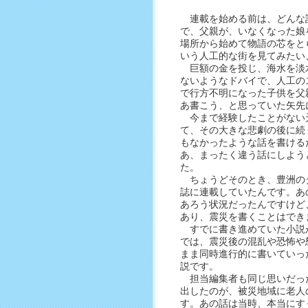
連載を始める前は、どんな
で、父親が、いなくなった娘
場所から始めて物語の芯をと
いう人工的な街を見てみたい
巨額の金を投じ、海水を淡
ないようなドバイで、人工の
で行方不明になった子供を父
あ書こう、と思っていた矢先
今まで経験したことがない
て、その大きな悲劇の後に続
もなかったような話を書ける
あ、まったく違う話にしよう
た。
ちょうどそのとき、豊洲の
誌に連載していたんです。あ
あろう状況だったんですけど
あり、震災を書くことはでき
すでに書き進めていた小説
では、震災後の混乱や恐怖や
まま同時進行的に書いていっ
説です。
担当編集者も同じ思いだっ
出したのが、被災地域に老人
す。あの話は当時、本当にす