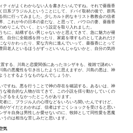
ィティがよくわからない人を書きたいんですね。それで薔薇香
く日系ブラジル人ということにして、ドバイ取材の後で、群馬
る街に行ってみました。少しカルト的なキリスト教教会の信者
界、これが今の日本の姿だな、と思って、パウロの妻、薔薇香
のめりこんでいく、という設定を取り入れました。
うちに、結構ずるい男じゃないかと思えてきて、急に魅力が褪
然、自分に全能感を持ったり、家庭を壊すものとしてあれだけ
になりかわったり、変な方向に進んでいって、薔薇香にとって
豊田老人といるほうがずっといいんじゃないかと、自分の気持
位置する、川島と恋愛関係にあったヨシザキも、複雑で謎めい
川島の悪魔性を引き出したように思えますが、川島の悪は、神
ようとするようなものなんでしょうか。
いですね。悪を行うことで神の存在を確認する。あるいは、神
うな複合的な人物が出てきて、この小説を揺り動かしていくの
らざるをえなかったところがあります。
究者に、ブラジル人の心理などをいろいろ聞いたんですけど、
師がゲイだとわかれば、信者はすごくショックを受けると思い
シザキ自身は男性しか愛せないのに、牧師として同性愛を悪魔
いうのは相当な苦しみだと思います。
空気