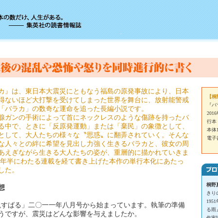
カ』は、東日本大震災にともなう福島の原発事故により、日本
【桐
得ないほど大打撃を受けてしまった世界を舞台に、放射能警戒
『バ
「バラカ」の数奇な運命を追った長編小説です。
201
腺ガンの手術によって首にネックレスのような傷跡を持ったバ
行本
る中で、ときに「反原発運動」または「棄民」の象徴として、
本体1
として、大人たちの様々な〝思惑〟に翻弄されていく。そんな
電子
な人々との絆に希望を見出し力強く生きるバラカと、彼女の周
あえぎながら生きる大人たちの姿が、重層的に描かれていきま
四年半にわたる連載を経て書き上げた本作の単行本化にあたっ
した。
桐野
想
きり
19
説すばる」二〇一一年八月号から始まっています。執筆の準備
る雨
うですが、震災はどんな影響を与えましたか。
作家