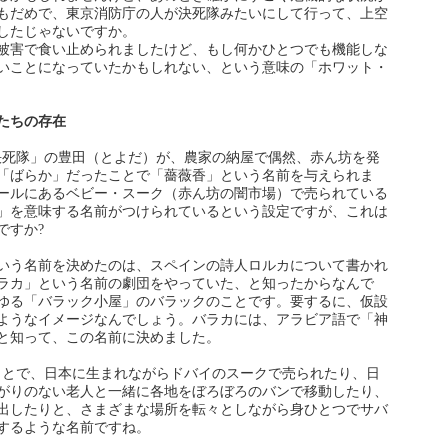
もだめで、東京消防庁の人が決死隊みたいにして行って、上空
したじゃないですか。
被害で食い止められましたけど、もし何かひとつでも機能しな
いことになっていたかもしれない、という意味の「ホワット・
たちの存在
決死隊」の豊田（とよだ）が、農家の納屋で偶然、赤ん坊を発
「ばらか」だったことで「薔薇香」という名前を与えられま
ールにあるベビー・スーク（赤ん坊の闇市場）で売られている
」を意味する名前がつけられているという設定ですが、これは
ですか?
いう名前を決めたのは、スペインの詩人ロルカについて書かれ
ラカ」という名前の劇団をやっていた、と知ったからなんで
ゆる「バラック小屋」のバラックのことです。要するに、仮設
ようなイメージなんでしょう。バラカには、アラビア語で「神
と知って、この名前に決めました。
もとで、日本に生まれながらドバイのスークで売られたり、日
がりのない老人と一緒に各地をぼろぼろのバンで移動したり、
出したりと、さまざまな場所を転々としながら身ひとつでサバ
するような名前ですね。