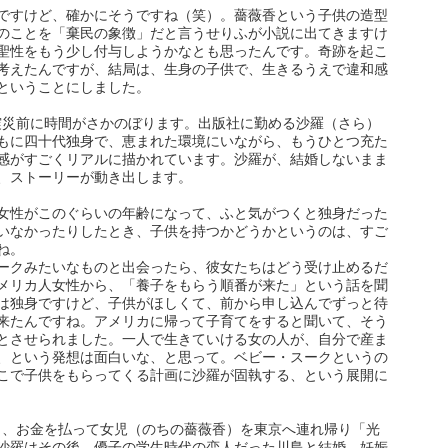
ですけど、確かにそうですね（笑）。薔薇香という子供の造型
のことを「棄民の象徴」だと言うせりふが小説に出てきますけ
聖性をもう少し付与しようかなとも思ったんです。奇跡を起こ
考えたんですが、結局は、生身の子供で、生きるうえで違和感
ということにしました。
震災前に時間がさかのぼります。出版社に勤める沙羅（さら）
もに四十代独身で、恵まれた環境にいながら、もうひとつ充た
感がすごくリアルに描かれています。沙羅が、結婚しないまま
、ストーリーが動き出します。
女性がこのぐらいの年齢になって、ふと気がつくと独身だった
いなかったりしたとき、子供を持つかどうかというのは、すご
ね。
ークみたいなものと出会ったら、彼女たちはどう受け止めるだ
メリカ人女性から、「養子をもらう順番が来た」という話を聞
は独身ですけど、子供がほしくて、前から申し込んでずっと待
来たんですね。アメリカに帰って子育てをすると聞いて、そう
とさせられました。一人で生きていける女の人が、自分で産ま
、という発想は面白いな、と思って。ベビー・スークというの
こで子供をもらってくる計画に沙羅が固執する、という展開に
き、お金を払って女児（のちの薔薇香）を東京へ連れ帰り「光
沙羅はその後、優子の学生時代の恋人だった川島と結婚、妊娠