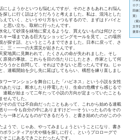
ロテ
話にしようかといつも悩むんですが、そのときもあれこれ悩ん
田錬
を探しに行く話はどうだろうと考えました。私は、混沌とした
賞）
らえていく、というやり方をいつもするので、まずはドバイと
（紫
、と思い立ち、取材に行ったんです。
文学
水化して砂漠を緑地に変えるような、買えないものは何ひとつ
褒章
スキー場まである巨大なショッピングモールを見て、この場所
親が探す話、というところまでできました。日本に戻って、さ
に、三・一一の大震災が起きたんです。
天変地異に見舞われて、たくさんの命が失われました。そし
く原発の事故。これらを目の当たりにしたとき、作家として何
だろうかと自問して、それはできないと思ったんですね。じゃ
と、連載開始を少し先に延ばしてもらい、構想を練り直しまし
タワーマンションを舞台にした「ハピネス」という小説を女性
のあたりは、断水したり停電したり、生命の危機すら感じるで
、連載が始まって二年たって小説の方向が定まっていたことも
ませんでした。
がその点では不自由だったこともあって、これから始める連載
怒り──今も自分の中にありますけど──そういったものをその
たら一体どんなものができるだろう、と書き始めたのがこの小
たようで、じゃあ、やってみましょうということになり、書き
のボランティアが犬や猫を探しに行く、というプロローグで
ぐそこにあるできごとだったんです。