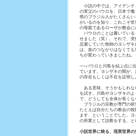
小説の中では、アイデンテ
の実父のパウロを、日本で働
県のブラジル人がたくさんい
がいるのを知り、これこそ世
の母親であるローザが教会に
パウロのことは書いている
せました（笑）。それで、突
忌避していた牧師のヨシザキ
は、血のつながりはなくても
ちが変わっていきましたね。
──パウロと川島を結ぶ点に
ています。ヨシザキの闇が、
の存在もしくは不在を証明し
ある意味、そうかもしれな
を試す。川島やヨシザキのよ
で、どうしても全体が長くな
ブラジルの宗教が専門の研
たとえば自分たちの教会の牧
ます、ということでした。ヨ
の所業として説教をする、と
小説世界に映る、現実世界の