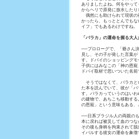
ありましたよね。何をやって
からヘリで原発に放水したり
偶然にも助けられて現状の
かったら、もっととんでもな
イフ」でもあるわけですね。
「バラカ」の運命を握る大人
──プロローグで、「爺さん
見し、その子が発した言葉が
す。ドバイのショッピングモ
子供にはみなこの「神の恩寵
ドバイ取材で思いついた名前
そうではなくて、バラカと
た本を読んでいて、彼が「バ
す。バラカっていうのはいわ
の建物で、あちこち移動する
の恩寵」という意味もある、
──日系ブラジル人の両親の
本に戻れば被災して血のつな
その後も身柄を拘束されて脱
イバルする彼女の運命を象徴