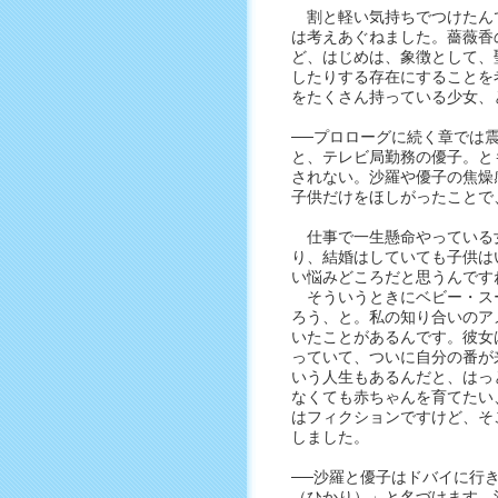
割と軽い気持ちでつけたん
は考えあぐねました。薔薇香
ど、はじめは、象徴として、
したりする存在にすることを
をたくさん持っている少女、
──プロローグに続く章では
と、テレビ局勤務の優子。と
されない。沙羅や優子の焦燥
子供だけをほしがったことで
仕事で一生懸命やっている
り、結婚はしていても子供は
い悩みどころだと思うんです
そういうときにベビー・ス
ろう、と。私の知り合いのア
いたことがあるんです。彼女
っていて、ついに自分の番が
いう人生もあるんだと、はっ
なくても赤ちゃんを育てたい
はフィクションですけど、そ
しました。
──沙羅と優子はドバイに行
（ひかり）」と名づけます。