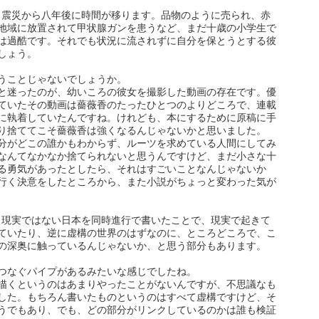
、震災から八年後に時間が移ります。品物のように売られ、赤
地域に放置されて甲状腺ガンを患うなど、まだ十歳の小学生で
は過酷です。それでも状況に流されずに自分を保とうとする彼
しょう。
うことじゃないでしょうか。
と迷ったのが、幼いころの彼女を撮影した動画の存在です。優
ていたその動画は薔薇香のたったひとつのよりどころで、連載
に執着していたんですね。けれども、本にするために原稿に手
り捨ててこそ薔薇香は強くなるんじゃないかと思いました。
分がどこの誰かもわからず、ルーツを求めている人間にしてみ
なんてなかなか捨てられないと思うんですけど、まだ小さな十
る勇気があったとしたら、それはすごいことなんじゃないか
行く決意をしたところから、また小説がちょっと変わった気が
、現実ではない日本を同時進行で書いたことで、現実で起きて
ていたり、逆に虚構の世界のはずなのに、ところどころで、こ
の深奥に触っているんじゃないか、と思う部分もあります。
つなぐパイプがあるみたいな感じでしたね。
描くというのはあまりやったことがないんですが、不思議なも
した。もちろん書いたものというのはすべて虚構ですけど、そ
うでもあり、でも、どの部分がリンクしているのかは誰も検証