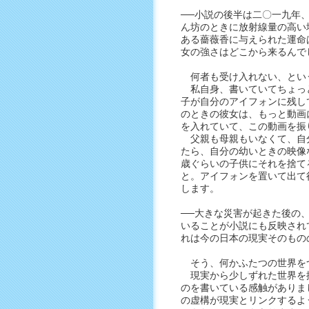
──小説の後半は二〇一九年
ん坊のときに放射線量の高い
ある薔薇香に与えられた運命
女の強さはどこから来るんで
何者も受け入れない、とい
私自身、書いていてちょっ
子が自分のアイフォンに残し
のときの彼女は、もっと動画
を入れていて、この動画を振
父親も母親もいなくて、自
たら、自分の幼いときの映像
歳ぐらいの子供にそれを捨て
と。アイフォンを置いて出て
します。
──大きな災害が起きた後の
いることが小説にも反映され
れは今の日本の現実そのもの
そう、何かふたつの世界を
現実から少しずれた世界を
のを書いている感触がありま
の虚構が現実とリンクするよ