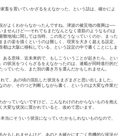
や家畜を置いていかざるをえなかった、という話は、確かによ
がよくわからなかったんですね。津波の被災地の復興は──
いませんけど──それでもまだなんとなく道筋のようなものは
避難地域に関しては当時、この先どうなっていくのか、まった
ままの姿を描くというのは難しく、現実を大きく超える設定、
首都は大阪に移転している、という設定の中で書くことにしま
、ある意味、近未来的で、もしこういうことが起きたら、とい
」の状況をつくらざるをえなかったのは、連載が同時進行的だ
たっていたら、また別の書き方を選んだかもしれません。
されて、あの頃の混乱した状況をまざまざと思い出しました。
なのか、そのつど判断しながら書く、というのは大変な作業だ
わかっていないですけど。こんなわけのわからないものを抱え
く大変な状況に置かれていると、改めて思います。
、本当にそういう状況になっていたかもしれないものなので、
るかもしれませんけど、あのとき確かにすごく危機的な状況が