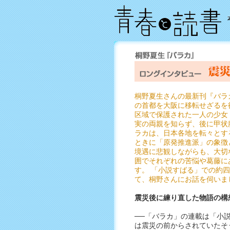
桐野夏生さんの最新刊『バラ
の首都を大阪に移転せざるを
区域で保護された一人の少女
実の両親を知らず、後に甲状
ラカは、日本各地を転々とす
ときに「原発推進派」の象徴
境遇に悲観しながらも、大切
囲でそれぞれの苦悩や葛藤に
す。 「小説すばる」での約
て、桐野さんにお話を伺いま
震災後に練り直した物語の構
──「バラカ」の連載は「小
は震災の前からされていたそ