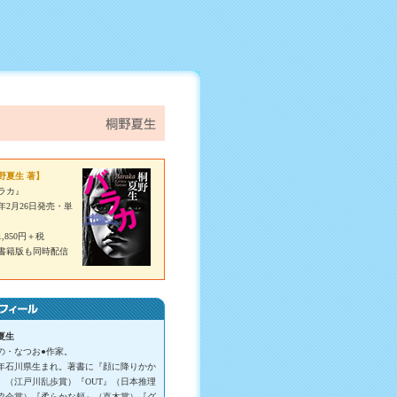
野夏生 著】
ラカ』
6年2月26日発売・単
,850円＋税
書籍版も同時配信
夏生
の・なつお●作家。
51年石川県生まれ。著書に『顔に降りかか
』（江戸川乱歩賞）『OUT』（日本推理
協会賞）『柔らかな頬』（直木賞）『グ