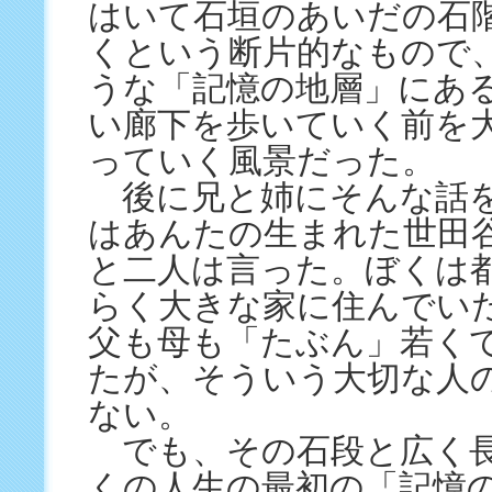
はいて石垣のあいだの石
くという断片的なもので
うな「記憶の地層」にあ
い廊下を歩いていく前を
っていく風景だった。
後に兄と姉にそんな話
はあんたの生まれた世田
と二人は言った。ぼくは
らく大きな家に住んでい
父も母も「たぶん」若く
たが、そういう大切な人
ない。
でも、その石段と広く長
くの人生の最初の「記憶